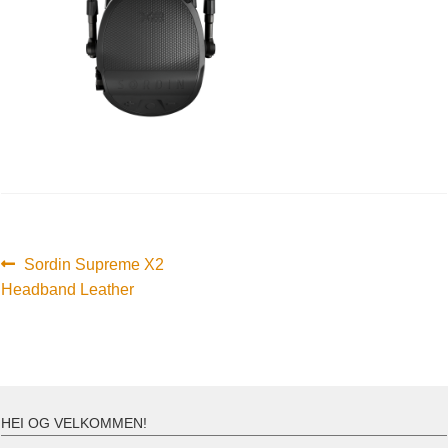
Innleggsnavigasjon
Forrige
Sordin Supreme X2
innlegg:
Headband Leather
HEI OG VELKOMMEN!