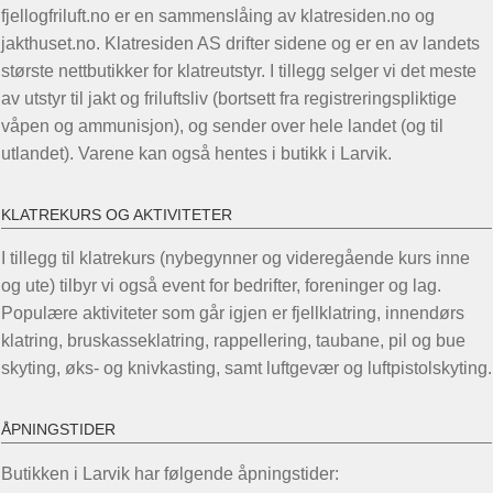
fjellogfriluft.no er en sammenslåing av klatresiden.no og
jakthuset.no. Klatresiden AS drifter sidene og er en av landets
største nettbutikker for klatreutstyr. I tillegg selger vi det meste
av utstyr til jakt og friluftsliv (bortsett fra registreringspliktige
våpen og ammunisjon), og sender over hele landet (og til
utlandet). Varene kan også hentes i butikk i Larvik.
KLATREKURS OG AKTIVITETER
I tillegg til klatrekurs (nybegynner og videregående kurs inne
og ute) tilbyr vi også event for bedrifter, foreninger og lag.
Populære aktiviteter som går igjen er fjellklatring, innendørs
klatring, bruskasseklatring, rappellering, taubane, pil og bue
skyting, øks- og knivkasting, samt luftgevær og luftpistolskyting.
ÅPNINGSTIDER
Butikken i Larvik har følgende åpningstider: