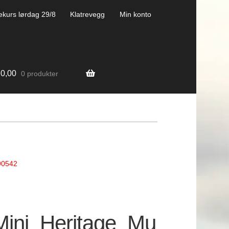
ekurs lørdag 29/8
Klatrevegg
Min konto
0,00
0 produkter
90542
ini_Heritage_Mu