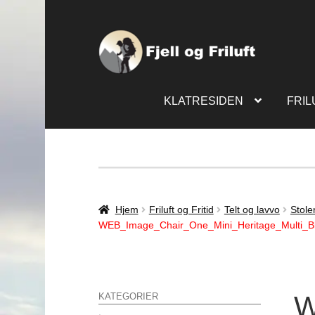
KLATRESIDEN
FRIL
Hjem
Friluft og Fritid
Telt og lavvo
Stole
WEB_Image_Chair_One_Mini_Heritage_Multi_Bl
W
KATEGORIER