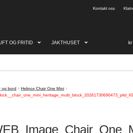
Kontakt oss
Klatr
UFT OG FRITID
JAKTHUSET
kr
r og bord
Helinox Chair One Mini
ock__chair_one_mini_heritage_multi_block_20261730690473_plid_6
EB_Image_Chair_One_M