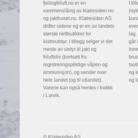
fjellogfriluft.no er en
I til
sammenslåing av klatresiden.no
(ny
og jakthuset.no. Klatresiden AS
kurs
drifter sidene og er en av landets
even
største nettbutikker for
lag.
klatreutstyr. I tillegg selger vi det
går 
meste av utstyr til jakt og
inne
friluftsliv (bortsett fra
brus
registreringspliktige våpen og
taub
ammunisjon), og sender over
og k
hele landet (og til utlandet).
og l
Varene kan også hentes i butikk
i Larvik.
© Klatresiden AS