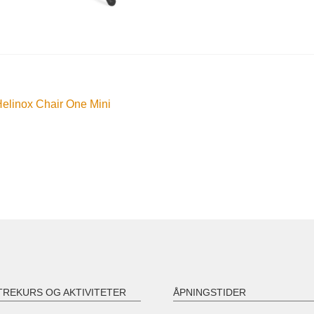
nleggsnavigasjon
orrige
elinox Chair One Mini
nnlegg:
TREKURS OG AKTIVITETER
ÅPNINGSTIDER