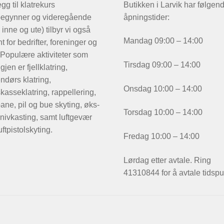
legg til klatrekurs
Butikken i Larvik har følgen
begynner og videregående
åpningstider:
 inne og ute) tilbyr vi også
Mandag 09:00 – 14:00
t for bedrifter, foreninger og
 Populære aktiviteter som
Tirsdag 09:00 – 14:00
igjen er fjellklatring,
ndørs klatring,
Onsdag 10:00 – 14:00
kasseklatring, rappellering,
ane, pil og bue skyting, øks-
Torsdag 10:00 – 14:00
nivkasting, samt luftgevær
uftpistolskyting.
Fredag 10:00 – 14:00
Lørdag etter avtale. Ring
41310844 for å avtale tidspu