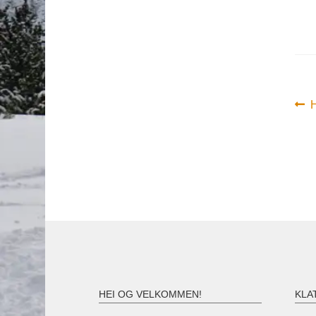
In
F
H
i
HEI OG VELKOMMEN!
KLA