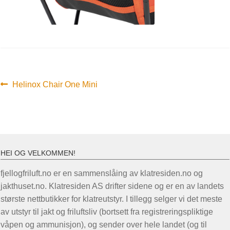
Innleggsnavigasjon
Forrige
Helinox Chair One Mini
innlegg:
HEI OG VELKOMMEN!
fjellogfriluft.no er en sammenslåing av klatresiden.no og
jakthuset.no. Klatresiden AS drifter sidene og er en av landets
største nettbutikker for klatreutstyr. I tillegg selger vi det meste
av utstyr til jakt og friluftsliv (bortsett fra registreringspliktige
våpen og ammunisjon), og sender over hele landet (og til