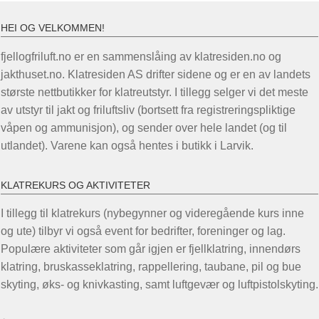
HEI OG VELKOMMEN!
fjellogfriluft.no er en sammenslåing av klatresiden.no og
jakthuset.no. Klatresiden AS drifter sidene og er en av landets
største nettbutikker for klatreutstyr. I tillegg selger vi det meste
av utstyr til jakt og friluftsliv (bortsett fra registreringspliktige
våpen og ammunisjon), og sender over hele landet (og til
utlandet). Varene kan også hentes i butikk i Larvik.
KLATREKURS OG AKTIVITETER
I tillegg til klatrekurs (nybegynner og videregående kurs inne
og ute) tilbyr vi også event for bedrifter, foreninger og lag.
Populære aktiviteter som går igjen er fjellklatring, innendørs
klatring, bruskasseklatring, rappellering, taubane, pil og bue
skyting, øks- og knivkasting, samt luftgevær og luftpistolskyting.