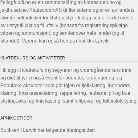
fjellogfriluft.no er en sammenslåing av klatresiden.no og
jakthuset.no. Klatresiden AS drifter sidene og er en av landets
største nettbutikker for klatreutstyr. I tillegg selger vi det meste
av utstyr til jakt og friluftsliv (bortsett fra registreringspliktige
våpen og ammunisjon), og sender over hele landet (og til
utlandet). Varene kan også hentes i butikk i Larvik.
KLATREKURS OG AKTIVITETER
I tillegg til klatrekurs (nybegynner og videregående kurs inne
og ute) tilbyr vi også event for bedrifter, foreninger og lag.
Populære aktiviteter som går igjen er fjellklatring, innendørs
klatring, bruskasseklatring, rappellering, taubane, pil og bue
skyting, øks- og knivkasting, samt luftgevær og luftpistolskyting.
ÅPNINGSTIDER
Butikken i Larvik har følgende åpningstider: