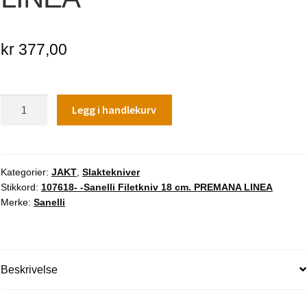
kr
377,00
107618-
Legg i handlekurv
-
Sanelli
Filetkniv
18
Kategorier:
JAKT
,
Slaktekniver
Stikkord:
107618- -Sanelli Filetkniv 18 cm. PREMANA LINEA
cm.
Merke:
Sanelli
PREMANA
LINEA
antall
Beskrivelse