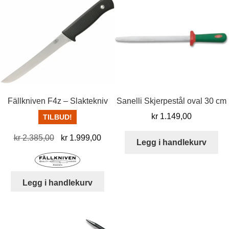
Fällkniven F4z – Slaktekniv
Sanelli Skjerpestål oval 30 cm
kr
1.149,00
TILBUD!
Opprinnelig
Nåværende
kr
2.385,00
kr
1.999,00
Legg i handlekurv
pris
pris
var:
er:
kr 2.385,00.
kr 1.999,00.
Legg i handlekurv