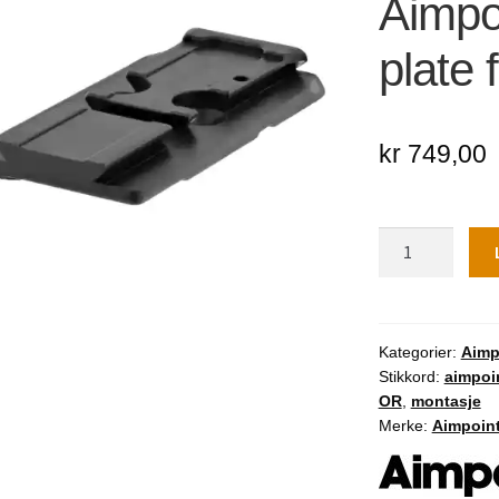
Aimpo
🔍
plate
kr
749,00
Aimpoint
Acro
Adapter
plate
for
Kategorier:
Aimp
Stikkord:
aimpoi
CZ-
OR
,
montasje
P10
Merke:
Aimpoin
C
OR
antall