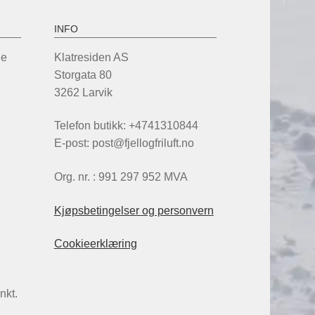
oduktsiden
INFO
de
Klatresiden AS
Storgata 80
3262 Larvik
Telefon butikk: +4741310844
E-post: post@fjellogfriluft.no
Org. nr. : 991 297 952 MVA
Kjøpsbetingelser og personvern
Cookieerklæring
nkt.