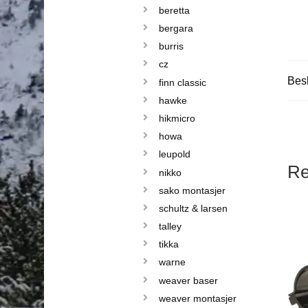
beretta
bergara
burris
cz
Besk
finn classic
hawke
hikmicro
howa
leupold
Re
nikko
sako montasjer
schultz & larsen
talley
tikka
warne
weaver baser
weaver montasjer