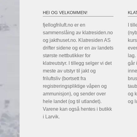
HEI OG VELKOMMEN!
KLA
fjellogfriluft.no er en
I til
sammenslåing av klatresiden.no
(ny
og jakthuset.no. Klatresiden AS
kurs
drifter sidene og er en av landets
even
største nettbutikker for
lag.
klatreutstyr. I tillegg selger vi det
går 
meste av utstyr til jakt og
inne
friluftsliv (bortsett fra
brus
registreringspliktige våpen og
taub
ammunisjon), og sender over
og k
hele landet (og til utlandet).
og l
Varene kan også hentes i butikk
i Larvik.