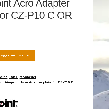
int Acro Adapter
 for CZ-P10 C OR
Legg i handlekurv
oint
,
JAKT
,
Montasjer
nt
,
Aimpoint Acro Adapter plate for CZ-P10 C
t