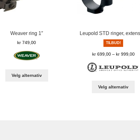
Weaver ring 1″
Leupold STD ringer, exten
kr
749,00
TILBUD!
Pr
kr
699,00
–
kr
999,00
kr
til
Dette
kr
Velg alternativ
produktet
De
har
Velg alternativ
pr
flere
ha
varianter.
fle
Alternativene
var
kan
Al
velges
ka
på
ve
produktsiden
på