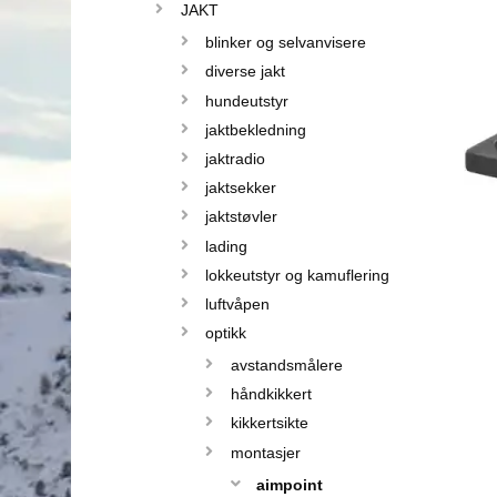
JAKT
blinker og selvanvisere
diverse jakt
hundeutstyr
jaktbekledning
jaktradio
jaktsekker
jaktstøvler
lading
lokkeutstyr og kamuflering
luftvåpen
optikk
avstandsmålere
håndkikkert
kikkertsikte
montasjer
aimpoint