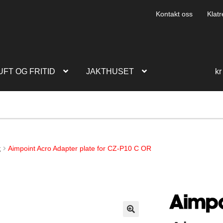
Kontakt oss
Klatr
UFT OG FRITID
JAKTHUSET
kr
t
Aimpoint Acro Adapter plate for CZ-P10 C OR