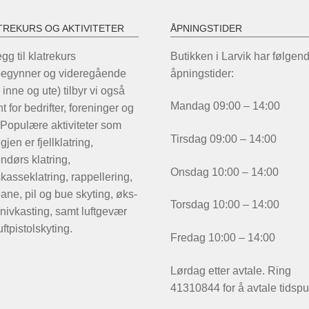
pr
TREKURS OG AKTIVITETER
ÅPNINGSTIDER
legg til klatrekurs
Butikken i Larvik har følgen
begynner og videregående
åpningstider:
 inne og ute) tilbyr vi også
Mandag 09:00 – 14:00
t for bedrifter, foreninger og
 Populære aktiviteter som
Tirsdag 09:00 – 14:00
igjen er fjellklatring,
ndørs klatring,
Onsdag 10:00 – 14:00
kasseklatring, rappellering,
ane, pil og bue skyting, øks-
Torsdag 10:00 – 14:00
nivkasting, samt luftgevær
uftpistolskyting.
Fredag 10:00 – 14:00
Lørdag etter avtale. Ring
41310844 for å avtale tidspu