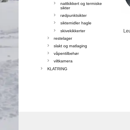
nattkikkert og termiske
sikter
rødpunktsikter
siktemidler hagle
skivekikkerter
Leu
restelager
slakt og matlaging
våpentilbehør
viltkamera
KLATRING