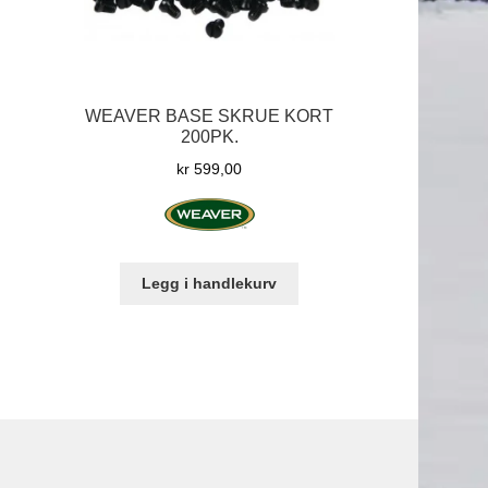
WEAVER BASE SKRUE KORT
200PK.
kr
599,00
Prisområde:
kr 1.899,00
il
kr 1.999,00
Legg i handlekurv
tte
oduktet
r
re
ianter.
ternativene
n
lges