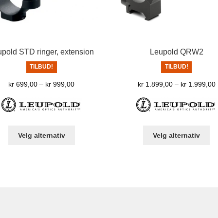
pold STD ringer, extension
Leupold QRW2
TILBUD!
TILBUD!
Prisområde:
kr
699,00
–
kr
999,00
kr
1.899,00
–
kr
1.999,00
kr 699,00
til
t
kr 999,00
Dette
De
Velg alternativ
Velg alternativ
produktet
pr
har
ha
flere
fle
varianter.
var
Alternativene
Al
kan
ka
velges
ve
på
på