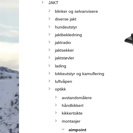
JAKT
blinker og selvanvisere
diverse jakt
hundeutstyr
jaktbekledning
jaktradio
jaktsekker
jaktstøvler
lading
lokkeutstyr og kamuflering
luftvåpen
optikk
avstandsmålere
håndkikkert
kikkertsikte
montasjer
aimpoint