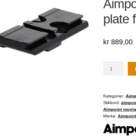
Aimpo
🔍
plate
kr
889,00
Aimpoint
Acro
Adapter
plate
for
Kategorier:
Aimp
Stikkord:
aimpoi
HK
Aimpoint monta
SFP9
Merke:
Aimpoin
antall