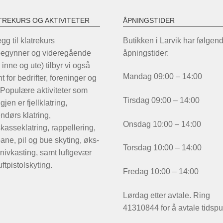
produktsiden
pr
TREKURS OG AKTIVITETER
ÅPNINGSTIDER
legg til klatrekurs
Butikken i Larvik har følgen
begynner og videregående
åpningstider:
 inne og ute) tilbyr vi også
Mandag 09:00 – 14:00
t for bedrifter, foreninger og
 Populære aktiviteter som
Tirsdag 09:00 – 14:00
igjen er fjellklatring,
ndørs klatring,
Onsdag 10:00 – 14:00
kasseklatring, rappellering,
ane, pil og bue skyting, øks-
Torsdag 10:00 – 14:00
nivkasting, samt luftgevær
uftpistolskyting.
Fredag 10:00 – 14:00
Lørdag etter avtale. Ring
41310844 for å avtale tidspu