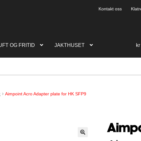
Kontakt oss
Klatr
UFT OG FRITID
JAKTHUSET
kr
t
Aimpoint Acro Adapter plate for HK SFP9