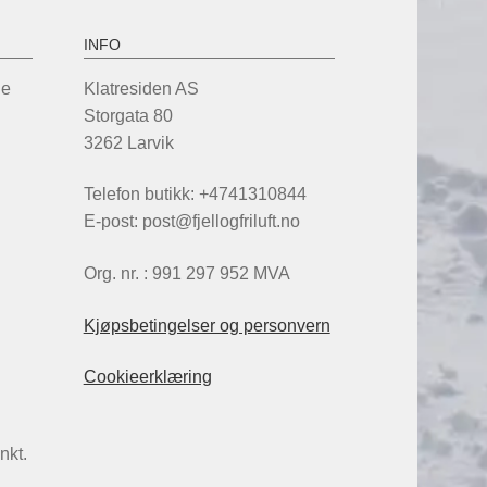
oduktsiden
INFO
de
Klatresiden AS
Storgata 80
3262 Larvik
Telefon butikk: +4741310844
E-post: post@fjellogfriluft.no
Org. nr. : 991 297 952 MVA
Kjøpsbetingelser og personvern
Cookieerklæring
nkt.