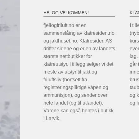
HEI OG VELKOMMEN!
KLA
fjellogfriluft.no er en
I til
sammenslåing av klatresiden.no
(ny
og jakthuset.no. Klatresiden AS
kurs
drifter sidene og er en av landets
even
største nettbutikker for
lag.
klatreutstyr. I tillegg selger vi det
går 
meste av utstyr til jakt og
inne
friluftsliv (bortsett fra
brus
registreringspliktige våpen og
taub
ammunisjon), og sender over
og k
hele landet (og til utlandet).
og l
Varene kan også hentes i butikk
i Larvik.