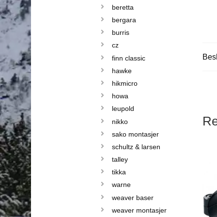
beretta
bergara
burris
cz
Besk
finn classic
hawke
hikmicro
howa
leupold
Re
nikko
sako montasjer
schultz & larsen
talley
tikka
warne
weaver baser
weaver montasjer