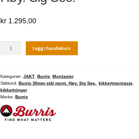
kr
1.295,00
Burris
Legg i handlekurv
30mm
stål
mont.
Høy.
Kategorier:
JAKT
,
Burris
,
Montasjer
Stikkord:
Burris 30mm stål mont. Høy. Sig See.
,
kikkertmontasje
,
Sig
kikkertringer
See.
Merke:
Burris
antall