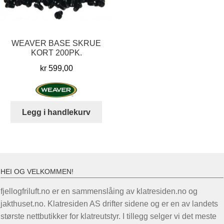
velges
prod
på
produktsiden
WEAVER BASE SKRUE
KORT 200PK.
kr
599,00
Legg i handlekurv
HEI OG VELKOMMEN!
fjellogfriluft.no er en sammenslåing av klatresiden.no og
jakthuset.no. Klatresiden AS drifter sidene og er en av landets
største nettbutikker for klatreutstyr. I tillegg selger vi det meste