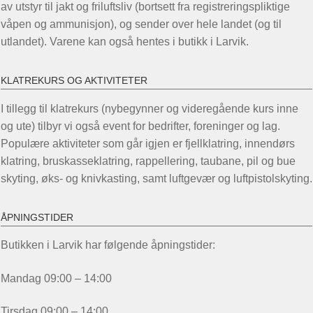
av utstyr til jakt og friluftsliv (bortsett fra registreringspliktige
våpen og ammunisjon), og sender over hele landet (og til
utlandet). Varene kan også hentes i butikk i Larvik.
KLATREKURS OG AKTIVITETER
I tillegg til klatrekurs (nybegynner og videregående kurs inne
og ute) tilbyr vi også event for bedrifter, foreninger og lag.
Populære aktiviteter som går igjen er fjellklatring, innendørs
klatring, bruskasseklatring, rappellering, taubane, pil og bue
skyting, øks- og knivkasting, samt luftgevær og luftpistolskyting.
ÅPNINGSTIDER
Butikken i Larvik har følgende åpningstider:
Mandag 09:00 – 14:00
Tirsdag 09:00 – 14:00