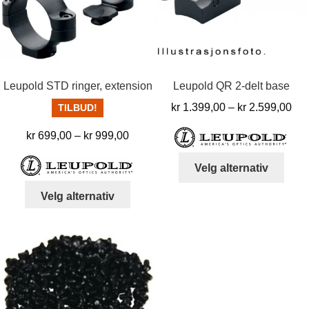
Leupold STD ringer, extension
Leupold QR 2-delt base
Pri
kr
1.399,00
–
kr
2.599,00
TILBUD!
kr 
Prisområde:
kr
699,00
–
kr
999,00
til
kr 699,00
kr 
Dett
Velg alternativ
til
produ
kr 999,00
Dette
har
Velg alternativ
produktet
flere
har
varia
flere
Alter
varianter.
kan
Alternativene
velg
kan
på