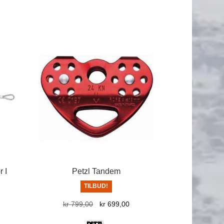
 I
Petzl Tandem
TILBUD!
Opprinnelig
Nåværende
kr
799,00
kr
699,00
pris
pris