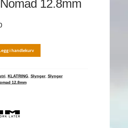
Nomad 12.8mm
0
Legg i handlekurv
tri
,
KLATRING
,
Slynger
,
Slynger
omad 12.8mm