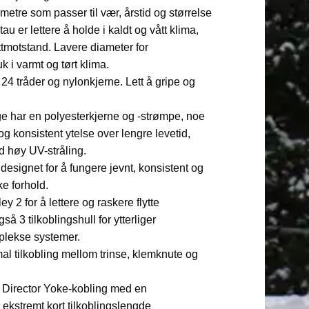
metre som passer til vær, årstid og størrelse
u er lettere å holde i kaldt og vått klima,
ttmotstand. Lavere diameter for
 i varmt og tørt klima.
4 tråder og nylonkjerne. Lett å gripe og
e har en polyesterkjerne og -strømpe, noe
g konsistent ytelse over lengre levetid,
ed høy UV-stråling.
esignet for å fungere jevnt, konsistent og
ke forhold.
y 2 for å lettere og raskere flytte
å 3 tilkoblingshull for ytterliger
plekse systemer.
al tilkobling mellom trinse, klemknute og
irector Yoke-kobling med en
 ekstremt kort tilkoblingslengde