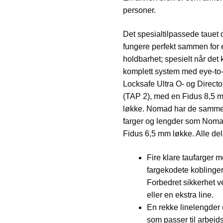
personer.
Det spesialtilpassede tauet 
fungere perfekt sammen for e
holdbarhet; spesielt når de
komplett system med eye-to
Locksafe Ultra O- og Directo
(TAP 2), med en Fidus 8,5 
løkke. Nomad har de samme 
farger og lengder som Noma
Fidus 6,5 mm løkke. Alle dele
Fire klare taufarger 
fargekodete koblinger 
Forbedret sikkerhet 
eller en ekstra line.
En rekke linelengder 
som passer til arbeidsm