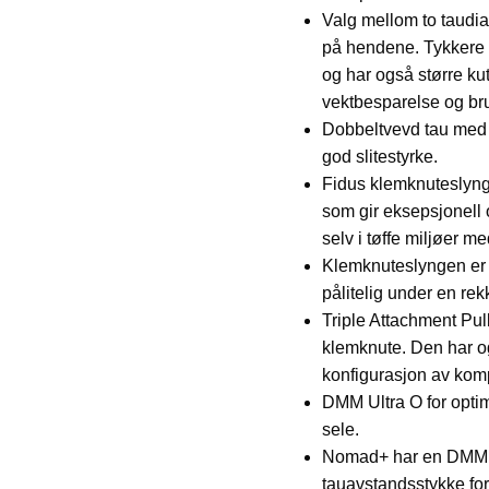
Valg mellom to taudia
på hendene. Tykkere ta
og har også større ku
vektbesparelse og bruk
Dobbeltvevd tau med 2
god slitestyrke.
Fidus klemknuteslyng
som gir eksepsjonell o
selv i tøffe miljøer m
Klemknuteslyngen er d
pålitelig under en rek
Triple Attachment Pulle
klemknute. Den har ogs
konfigurasjon av kom
DMM Ultra O for optim
sele.
Nomad+ har en DMM D
tauavstandsstykke for