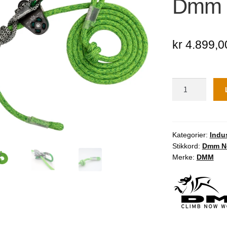
Dmm 
🔍
kr
4.899,0
Dmm
Nomad
12.8mm
antall
Kategorier:
Indus
Stikkord:
Dmm N
Merke:
DMM