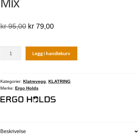
Mix
Opprinnelig
Nåværende
kr
95,00
kr
79,00
pris
pris
var:
er:
Ergo
Legg i handlekurv
kr 95,00.
kr 79,00.
Holds
Klatregrep
Mix
antall
Kategorier:
Klatrevegg
,
KLATRING
Merke:
Ergo Holds
Beskrivelse