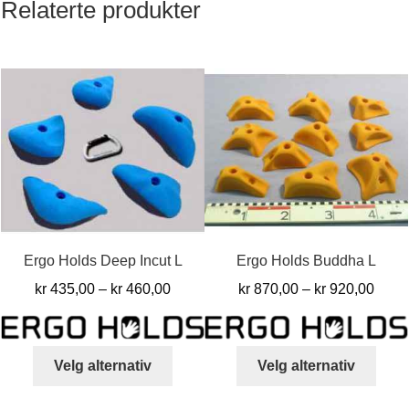
Relaterte produkter
Ergo Holds Deep Incut L
Ergo Holds Buddha L
Prisområde:
Pris
kr
435,00
–
kr
460,00
kr
870,00
–
kr
920,00
kr 435,00
kr 87
til
til
Dette
Dett
kr 460,00
kr 92
Velg alternativ
Velg alternativ
produktet
produ
har
har