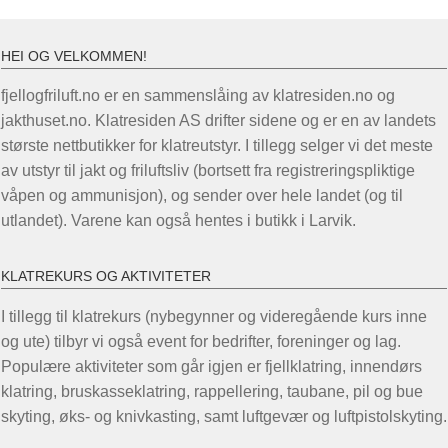
varianter.
Alternativene
HEI OG VELKOMMEN!
kan
velges
fjellogfriluft.no er en sammenslåing av klatresiden.no og
på
jakthuset.no. Klatresiden AS drifter sidene og er en av landets
produktsiden
største nettbutikker for klatreutstyr. I tillegg selger vi det meste
av utstyr til jakt og friluftsliv (bortsett fra registreringspliktige
våpen og ammunisjon), og sender over hele landet (og til
utlandet). Varene kan også hentes i butikk i Larvik.
KLATREKURS OG AKTIVITETER
I tillegg til klatrekurs (nybegynner og videregående kurs inne
og ute) tilbyr vi også event for bedrifter, foreninger og lag.
Populære aktiviteter som går igjen er fjellklatring, innendørs
klatring, bruskasseklatring, rappellering, taubane, pil og bue
skyting, øks- og knivkasting, samt luftgevær og luftpistolskyting.