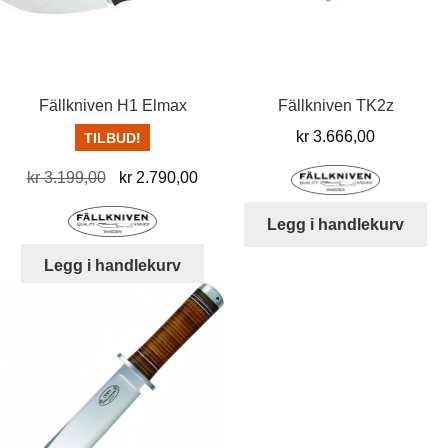
Fällkniven H1 Elmax
Fällkniven TK2z
kr
3.666,00
TILBUD!
Opprinnelig
Nåværende
kr
3.199,00
kr
2.790,00
pris
pris
Legg i handlekurv
var:
er:
kr 3.199,00.
kr 2.790,00.
Legg i handlekurv