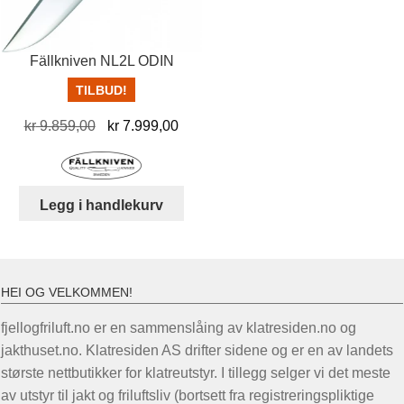
Fällkniven NL2L ODIN
TILBUD!
Opprinnelig
Nåværende
kr
9.859,00
kr
7.999,00
pris
pris
var:
er:
kr 9.859,00.
kr 7.999,00.
Legg i handlekurv
HEI OG VELKOMMEN!
fjellogfriluft.no er en sammenslåing av klatresiden.no og
jakthuset.no. Klatresiden AS drifter sidene og er en av landets
største nettbutikker for klatreutstyr. I tillegg selger vi det meste
av utstyr til jakt og friluftsliv (bortsett fra registreringspliktige