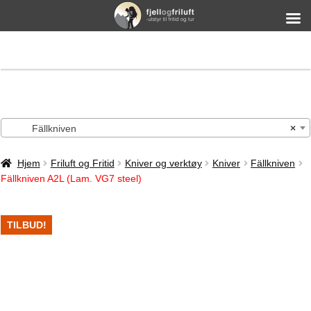
Fällkniven
×
Hjem
Friluft og Fritid
Kniver og verktøy
Kniver
Fällkniven
Fällkniven A2L (Lam. VG7 steel)
TILBUD!