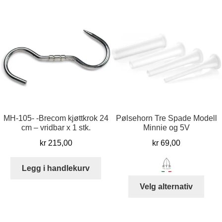
MH-105- -Brecom kjøttkrok 24
Pølsehorn Tre Spade Modell
cm – vridbar x 1 stk.
Minnie og 5V
kr
215,00
kr
69,00
Legg i handlekurv
Dett
Velg alternativ
produ
har
flere