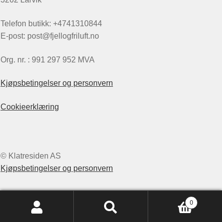
Telefon butikk: +4741310844
E-post: post@fjellogfriluft.no
Org. nr. : 991 297 952 MVA
Kjøpsbetingelser og personvern
Cookieerklæring
© Klatresiden AS
Kjøpsbetingelser og personvern
0
Søk
Søk