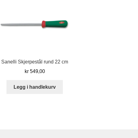
varia
Alter
kan
velg
på
prod
Sanelli Skjerpestål rund 22 cm
kr
549,00
Legg i handlekurv