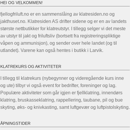
HEI OG VELKOMMEN!
fjellogfriluft.no er en sammenslåing av klatresiden.no og
jakthuset.no. Klatresiden AS drifter sidene og er en av landets
største nettbutikker for klatreutstyr. I tillegg selger vi det meste
av utstyr til jakt og friluftsliv (bortsett fra registreringspliktige
våpen og ammunisjon), og sender over hele landet (og til
utlandet). Varene kan også hentes i butikk i Larvik.
KLATREKURS OG AKTIVITETER
I tillegg til klatrekurs (nybegynner og videregående kurs inne
og ute) tilbyr vi også event for bedrifter, foreninger og lag.
Populære aktiviteter som går igjen er fjellklatring, innendørs
klatring, bruskasseklatring, rappellering, taubane, pil og bue
skyting, øks- og knivkasting, samt luftgevær og luftpistolskyting.
ÅPNINGSTIDER