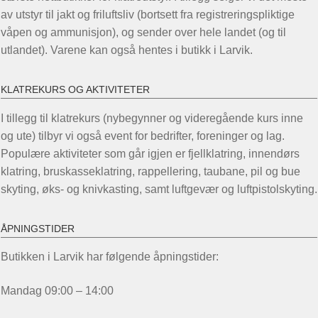
av utstyr til jakt og friluftsliv (bortsett fra registreringspliktige
våpen og ammunisjon), og sender over hele landet (og til
utlandet). Varene kan også hentes i butikk i Larvik.
KLATREKURS OG AKTIVITETER
I tillegg til klatrekurs (nybegynner og videregående kurs inne
og ute) tilbyr vi også event for bedrifter, foreninger og lag.
Populære aktiviteter som går igjen er fjellklatring, innendørs
klatring, bruskasseklatring, rappellering, taubane, pil og bue
skyting, øks- og knivkasting, samt luftgevær og luftpistolskyting.
ÅPNINGSTIDER
Butikken i Larvik har følgende åpningstider:
Mandag 09:00 – 14:00