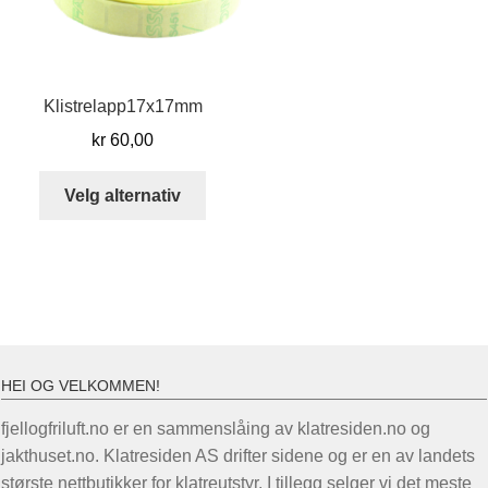
velges
på
produktsiden
Klistrelapp17x17mm
kr
60,00
Dette
Velg alternativ
produktet
har
flere
varianter.
Alternativene
kan
velges
HEI OG VELKOMMEN!
på
produktsiden
fjellogfriluft.no er en sammenslåing av klatresiden.no og
jakthuset.no. Klatresiden AS drifter sidene og er en av landets
største nettbutikker for klatreutstyr. I tillegg selger vi det meste