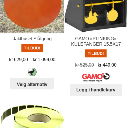
Jakthuset Stålgong
GAMO «PLINKING»
KULEFANGER 15,5X17
TILBUD!
TILBUD!
Prisområde:
kr
629,00
–
kr
1.099,00
Opprinnelig
Nåvæ
kr
525,00
kr
449,00
kr 629,00
pris
pris
til
var:
er:
kr 1.099,00
Dette
Velg alternativ
kr 525,00.
kr 44
produktet
Legg i handlekurv
har
flere
varianter.
Alternativene
kan