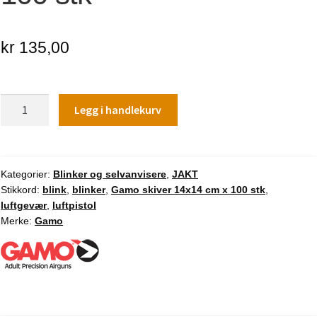
kr
135,00
Gamo
Legg i handlekurv
skiver
14x14
cm
x
Kategorier:
Blinker og selvanvisere
,
JAKT
Stikkord:
blink
,
blinker
,
Gamo skiver 14x14 cm x 100 stk
,
100
luftgevær
,
luftpistol
stk
Merke:
Gamo
antall