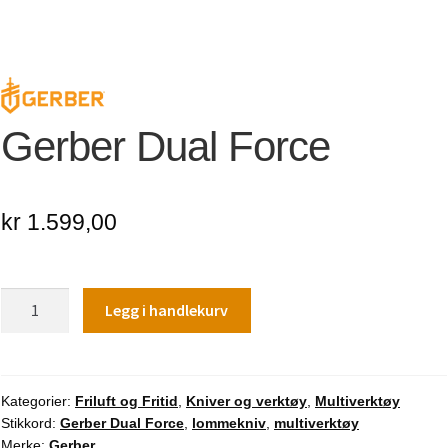
Gerber Dual Force
kr
1.599,00
Gerber
Legg i handlekurv
Dual
Force
antall
Kategorier:
Friluft og Fritid
,
Kniver og verktøy
,
Multiverktøy
Stikkord:
Gerber Dual Force
,
lommekniv
,
multiverktøy
Merke:
Gerber