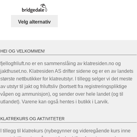
pris
pris
var:
er:
kr 599,00.
kr 499,00.
Dette
Velg alternativ
produktet
har
flere
varianter.
HEI OG VELKOMMEN!
Alternativene
fjellogfriluft.no er en sammenslåing av klatresiden.no og
kan
jakthuset.no. Klatresiden AS drifter sidene og er en av landets
velges
største nettbutikker for klatreutstyr. I tillegg selger vi det meste
på
av utstyr til jakt og friluftsliv (bortsett fra registreringspliktige
produktsiden
våpen og ammunisjon), og sender over hele landet (og til
utlandet). Varene kan også hentes i butikk i Larvik.
KLATREKURS OG AKTIVITETER
I tillegg til klatrekurs (nybegynner og videregående kurs inne