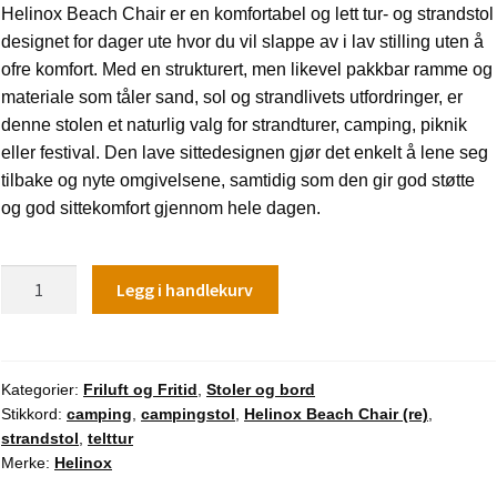
Helinox Beach Chair er en komfortabel og lett tur- og strandstol
var:
er:
designet for dager ute hvor du vil slappe av i lav stilling uten å
kr 2.499,00.
kr 2.189,00.
ofre komfort. Med en strukturert, men likevel pakkbar ramme og
materiale som tåler sand, sol og strandlivets utfordringer, er
denne stolen et naturlig valg for strandturer, camping, piknik
eller festival. Den lave sittedesignen gjør det enkelt å lene seg
tilbake og nyte omgivelsene, samtidig som den gir god støtte
og god sittekomfort gjennom hele dagen.
Helinox
Legg i handlekurv
Beach
Chair
(re)
antall
Kategorier:
Friluft og Fritid
,
Stoler og bord
Stikkord:
camping
,
campingstol
,
Helinox Beach Chair (re)
,
strandstol
,
telttur
Merke:
Helinox