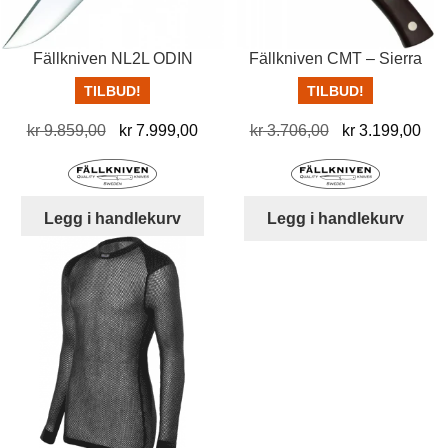
Fällkniven NL2L ODIN
Fällkniven CMT – Sierra
TILBUD!
TILBUD!
Opprinnelig
Nåværende
Opprinnelig
Nå
kr
9.859,00
kr
7.999,00
kr
3.706,00
kr
3.199,00
pris
pris
pris
pris
var:
er:
var:
er:
kr 9.859,00.
kr 7.999,00.
kr 3.706,00.
kr 
Legg i handlekurv
Legg i handlekurv