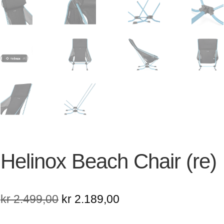
Helinox Beach Chair (re)
Opprinnelig
Nåværende
kr
2.499,00
kr
2.189,00
pris
pris