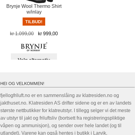
Brynje Wool Thermo Shirt
w/inlay
TILBUD!
Opprinnelig
Nåværende
kr
1.099,00
kr
999,00
pris
pris
var:
er:
kr 1.099,00.
kr 999,00.
Dette
Velg alternativ
produktet
har
flere
HEI OG VELKOMMEN!
varianter.
Alternativene
fjellogfriluft.no er en sammenslåing av klatresiden.no og
kan
jakthuset.no. Klatresiden AS drifter sidene og er en av landets
velges
største nettbutikker for klatreutstyr. I tillegg selger vi det meste
på
av utstyr til jakt og friluftsliv (bortsett fra registreringspliktige
produktsiden
våpen og ammunisjon), og sender over hele landet (og til
utlandet). Varene kan også hentes i butikk i Larvik.