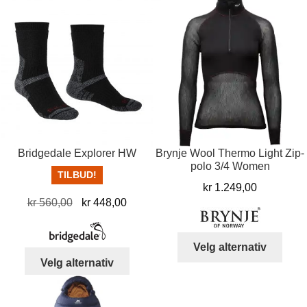
Bridgedale Explorer HW
Brynje Wool Thermo Light Zip-
polo 3/4 Women
TILBUD!
kr
1.249,00
Opprinnelig
Nåværende
kr
560,00
kr
448,00
pris
pris
var:
er:
Dett
Velg alternativ
kr 560,00.
kr 448,00.
Dette
produ
Velg alternativ
produktet
har
har
flere
flere