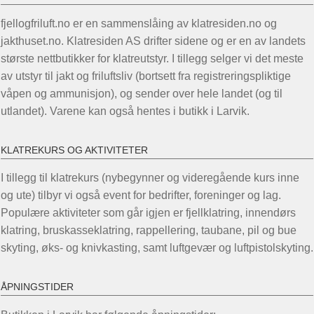
varianter.
Alternativene
fjellogfriluft.no er en sammenslåing av klatresiden.no og
kan
jakthuset.no. Klatresiden AS drifter sidene og er en av landets
velges
største nettbutikker for klatreutstyr. I tillegg selger vi det meste
på
av utstyr til jakt og friluftsliv (bortsett fra registreringspliktige
produktsiden
våpen og ammunisjon), og sender over hele landet (og til
utlandet). Varene kan også hentes i butikk i Larvik.
KLATREKURS OG AKTIVITETER
I tillegg til klatrekurs (nybegynner og videregående kurs inne
og ute) tilbyr vi også event for bedrifter, foreninger og lag.
Populære aktiviteter som går igjen er fjellklatring, innendørs
klatring, bruskasseklatring, rappellering, taubane, pil og bue
skyting, øks- og knivkasting, samt luftgevær og luftpistolskyting.
ÅPNINGSTIDER