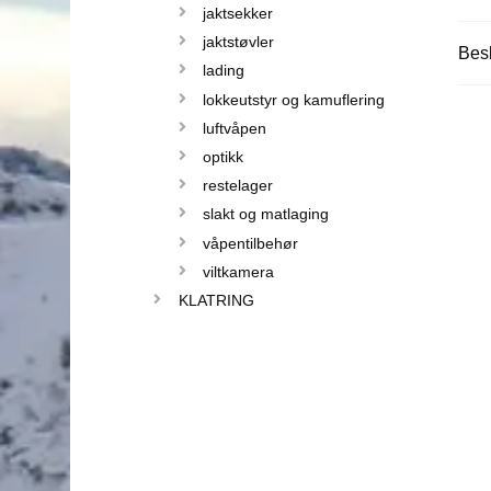
jaktsekker
jaktstøvler
Besk
lading
lokkeutstyr og kamuflering
luftvåpen
optikk
restelager
slakt og matlaging
våpentilbehør
viltkamera
KLATRING