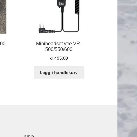
000
Miniheadset ytre VR-
500/550/600
kr
495,00
Legg i handlekurv