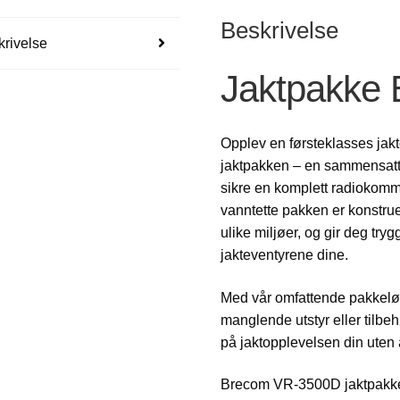
Beskrivelse
rivelse
Jaktpakke
Opplev en førsteklasses j
jaktpakken – en sammensatt l
sikre en komplett radiokom
vanntette pakken er konstrue
ulike miljøer, og gir deg try
jakteventyrene dine.
Med vår omfattende pakkeløs
manglende utstyr eller tilbehø
på jaktopplevelsen din uten
Brecom VR-3500D jaktpakken 