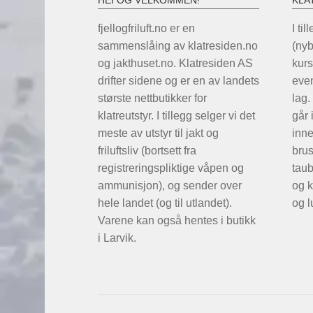
HEI OG VELKOMMEN!
KLA
fjellogfriluft.no er en
I til
sammenslåing av klatresiden.no
(ny
og jakthuset.no. Klatresiden AS
kurs
drifter sidene og er en av landets
even
største nettbutikker for
lag.
klatreutstyr. I tillegg selger vi det
går 
meste av utstyr til jakt og
inne
friluftsliv (bortsett fra
brus
registreringspliktige våpen og
taub
ammunisjon), og sender over
og k
hele landet (og til utlandet).
og l
Varene kan også hentes i butikk
i Larvik.