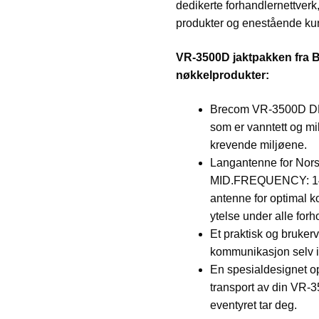
dedikerte forhandlernettverk, 
produkter og enestående ku
VR-3500D jaktpakken fra 
nøkkelprodukter:
Brecom VR-3500D DMR
som er vanntett og mil
krevende miljøene.
Langantenne for Nors
MID.FREQUENCY: 1
antenne for optimal 
ytelse under alle forh
Et praktisk og bruker
kommunikasjon selv i 
En spesialdesignet o
transport av din VR-3
eventyret tar deg.