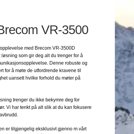
 Brecom VR-3500
aktopplevelse med Brecom VR-3500D
øsning som gir deg alt du trenger for å
munikasjonsopplevelse. Denne robuste og
rt for å møte de utfordrende kravene til
gghet uansett hvilke forhold du møter på
ning trenger du ikke bekymre deg for
r. Vi har tenkt på alt slik at du kan fokusere
 avbrudd.
er tilgjengelig eksklusivt gjenno m vårt