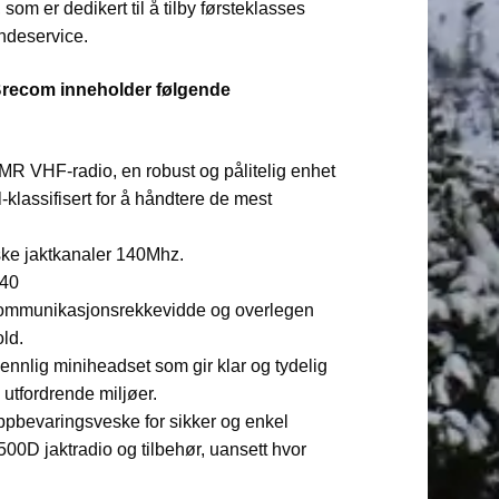
som er dedikert til å tilby førsteklasses
ndeservice.
Brecom inneholder følgende
 VHF-radio, en robust og pålitelig enhet
-klassifisert for å håndtere de mest
ke jaktkanaler 140Mhz.
40
kommunikasjonsrekkevidde og overlegen
old.
vennlig miniheadset som gir klar og tydelig
utfordrende miljøer.
ppbevaringsveske for sikker og enkel
500D jaktradio og tilbehør, uansett hvor