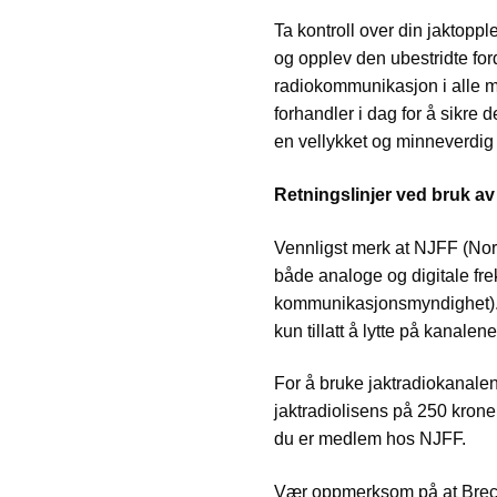
Ta kontroll over din jakto
og opplev den ubestridte for
radiokommunikasjon i alle m
forhandler i dag for å sikre 
en vellykket og minneverdig
Retningslinjer ved bruk av
Vennligst merk at NJFF (Norg
både analoge og digitale fr
kommunikasjonsmyndighet). D
kun tillatt å lytte på kanale
For å bruke jaktradiokanalen
jaktradiolisens på 250 kroner
du er medlem hos NJFF.
Vær oppmerksom på at Breco