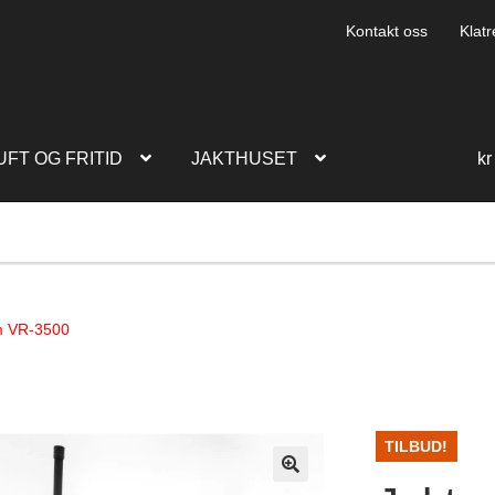
Kontakt oss
Klatr
UFT OG FRITID
JAKTHUSET
kr
m VR-3500
TILBUD!