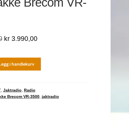
akke Brecom VR-
Opprinnelig
Nåværende
0
kr
3.990,00
pris
pris
var:
er:
Legg i handlekurv
kr 4.999,00.
kr 3.990,00.
T
,
Jaktradio
,
Radio
kke Brecom VR-3500
,
jaktradio