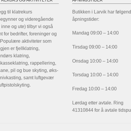
TREKURS OG AKTIVITETER
ÅPNINGSTIDER
legg til klatrekurs
Butikken i Larvik har følgen
begynner og videregående
åpningstider:
 inne og ute) tilbyr vi også
Mandag 09:00 – 14:00
t for bedrifter, foreninger og
 Populære aktiviteter som
Tirsdag 09:00 – 14:00
igjen er fjellklatring,
ndørs klatring,
Onsdag 10:00 – 14:00
kasseklatring, rappellering,
ane, pil og bue skyting, øks-
Torsdag 10:00 – 14:00
nivkasting, samt luftgevær
uftpistolskyting.
Fredag 10:00 – 14:00
Lørdag etter avtale. Ring
41310844 for å avtale tidspu