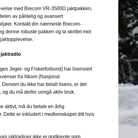
pplevelse med Brecom VR-3500D jaktpakken,
delen av pålitelig og avansert
iljøer. Kontakt din nærmeste Brecom-
deg denne robuste pakken og ta skrittet mot
 jaktopplevelse.
 jaktradio
es Jeger- og Fiskerforbund) har lisensiert
ekvenser fra Nkom (Nasjonal
ersom du ikke har betalt lisens, er det
ne, og du må derfor unngå aktiv bruk.
e aktivt, må du betale en årlig
. Dette er inkludert i medlemskapet ditt hvis
m jaktradioer ikke er godkjente som