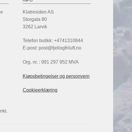
INFO
de
Klatresiden AS
Storgata 80
3262 Larvik
Telefon butikk: +4741310844
E-post: post@fjellogfriluft.no
Org. nr. : 991 297 952 MVA
Kjøpsbetingelser og personvern
Cookieerklæring
nkt.