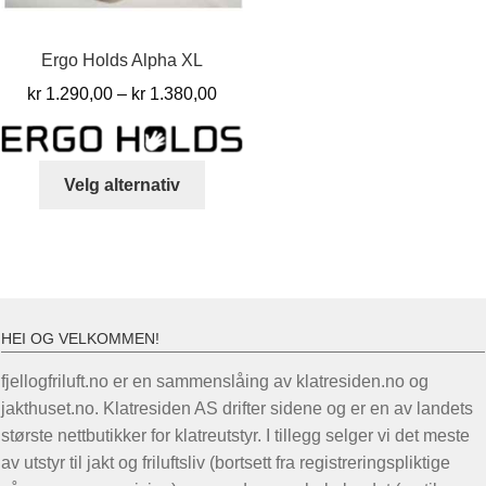
Ergo Holds Alpha XL
Prisområde:
kr
1.290,00
–
kr
1.380,00
kr 1.290,00
til
Dette
kr 1.380,00
Velg alternativ
produktet
har
flere
varianter.
Alternativene
kan
HEI OG VELKOMMEN!
velges
fjellogfriluft.no er en sammenslåing av klatresiden.no og
på
jakthuset.no. Klatresiden AS drifter sidene og er en av landets
produktsiden
største nettbutikker for klatreutstyr. I tillegg selger vi det meste
av utstyr til jakt og friluftsliv (bortsett fra registreringspliktige