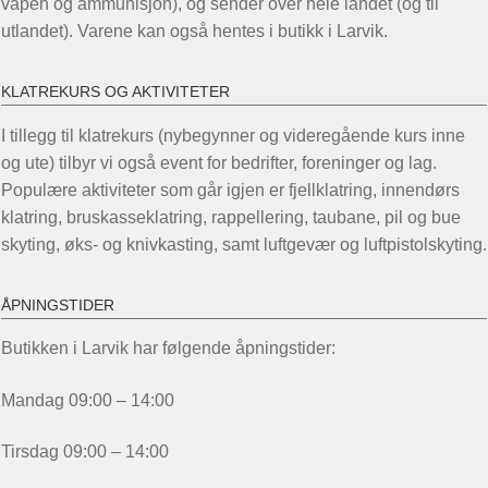
våpen og ammunisjon), og sender over hele landet (og til
utlandet). Varene kan også hentes i butikk i Larvik.
KLATREKURS OG AKTIVITETER
I tillegg til klatrekurs (nybegynner og videregående kurs inne
og ute) tilbyr vi også event for bedrifter, foreninger og lag.
Populære aktiviteter som går igjen er fjellklatring, innendørs
klatring, bruskasseklatring, rappellering, taubane, pil og bue
skyting, øks- og knivkasting, samt luftgevær og luftpistolskyting.
ÅPNINGSTIDER
Butikken i Larvik har følgende åpningstider:
Mandag 09:00 – 14:00
Tirsdag 09:00 – 14:00