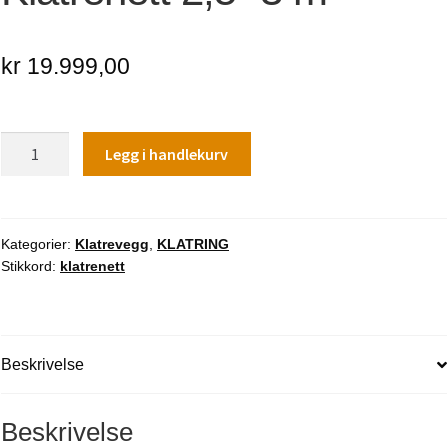
kr
19.999,00
Klatrenett
Legg i handlekurv
2,5x3
m
antall
Kategorier:
Klatrevegg
,
KLATRING
Stikkord:
klatrenett
Beskrivelse
Beskrivelse