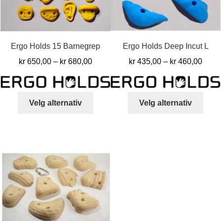
Ergo Holds 15 Barnegrep
Ergo Holds Deep Incut L
Prisområde:
Pris
kr
650,00
–
kr
680,00
kr
435,00
–
kr
460,00
kr 650,00
kr 43
til
til
Dette
Dett
kr 680,00
kr 46
Velg alternativ
Velg alternativ
produktet
produ
har
har
flere
flere
varianter.
varia
Alternativene
Alter
kan
kan
velges
velg
på
på
produktsiden
prod