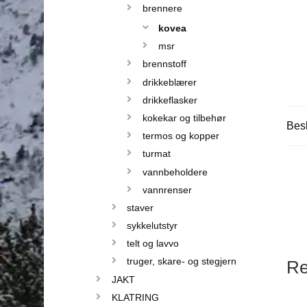
brennere
kovea
msr
brennstoff
drikkeblærer
drikkeflasker
kokekar og tilbehør
Besk
termos og kopper
turmat
vannbeholdere
vannrenser
staver
sykkelutstyr
telt og lavvo
truger, skare- og stegjern
Re
JAKT
KLATRING