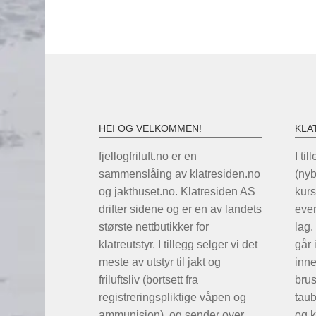
HEI OG VELKOMMEN!
KLA
fjellogfriluft.no er en
I til
sammenslåing av klatresiden.no
(ny
og jakthuset.no. Klatresiden AS
kurs
drifter sidene og er en av landets
even
største nettbutikker for
lag.
klatreutstyr. I tillegg selger vi det
går 
meste av utstyr til jakt og
inne
friluftsliv (bortsett fra
brus
registreringspliktige våpen og
taub
ammunisjon), og sender over
og k