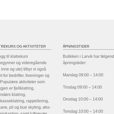
ha
fle
var
Al
ka
ve
på
pr
TREKURS OG AKTIVITETER
ÅPNINGSTIDER
legg til klatrekurs
Butikken i Larvik har følgen
begynner og videregående
åpningstider:
 inne og ute) tilbyr vi også
Mandag 09:00 – 14:00
t for bedrifter, foreninger og
 Populære aktiviteter som
Tirsdag 09:00 – 14:00
igjen er fjellklatring,
ndørs klatring,
Onsdag 10:00 – 14:00
kasseklatring, rappellering,
ane, pil og bue skyting, øks-
Torsdag 10:00 – 14:00
nivkasting, samt luftgevær