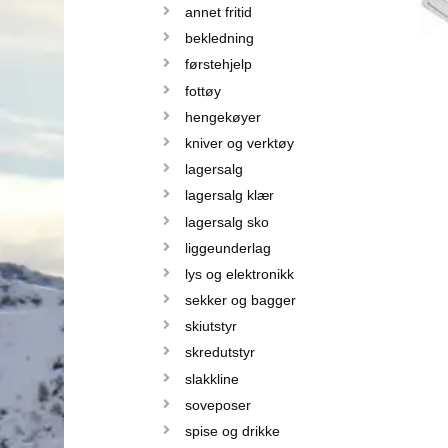
annet fritid
bekledning
førstehjelp
fottøy
hengekøyer
kniver og verktøy
lagersalg
lagersalg klær
lagersalg sko
liggeunderlag
lys og elektronikk
sekker og bagger
skiutstyr
skredutstyr
slakkline
soveposer
spise og drikke