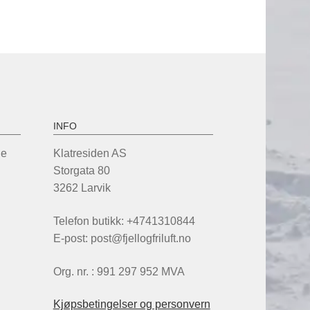
r
re
ianter.
ternativene
n
lges
oduktsiden
INFO
de
Klatresiden AS
Storgata 80
3262 Larvik
Telefon butikk: +4741310844
E-post: post@fjellogfriluft.no
Org. nr. : 991 297 952 MVA
Kjøpsbetingelser og personvern