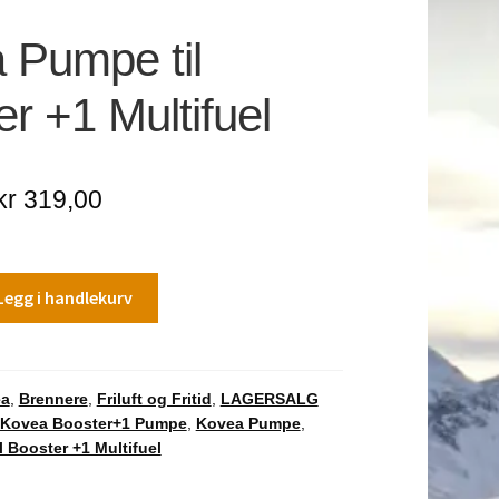
 Pumpe til
r +1 Multifuel
Opprinnelig
Nåværende
kr
319,00
pris
pris
var:
er:
Legg i handlekurv
kr 399,00.
kr 319,00.
ea
,
Brennere
,
Friluft og Fritid
,
LAGERSALG
Kovea Booster+1 Pumpe
,
Kovea Pumpe
,
 Booster +1 Multifuel