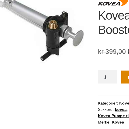
🔍
Kovea
Booste
kr
399,00
Kovea
Pumpe
til
Booster
+1
Kategorier:
Kov
Stikkord:
kovea
,
Multifuel
Kovea Pumpe til
antall
Merke:
Kovea