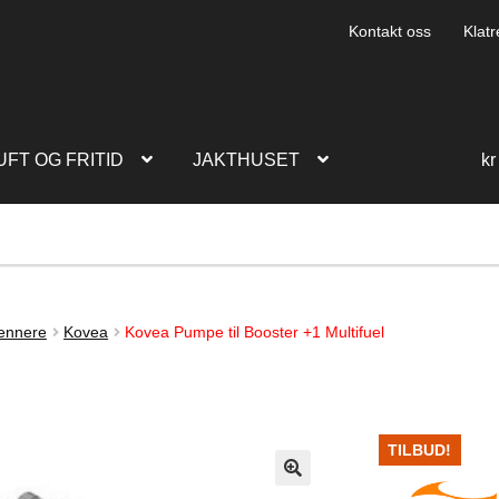
Kontakt oss
Klatr
UFT OG FRITID
JAKTHUSET
kr
ennere
Kovea
Kovea Pumpe til Booster +1 Multifuel
TILBUD!