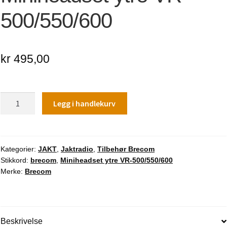
500/550/600
kr
495,00
Miniheadset
Legg i handlekurv
ytre
VR-
500/550/600
antall
Kategorier:
JAKT
,
Jaktradio
,
Tilbehør Brecom
Stikkord:
brecom
,
Miniheadset ytre VR-500/550/600
Merke:
Brecom
Beskrivelse