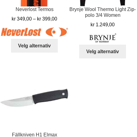
Neverlost Termos
Brynje Wool Thermo Light Zip-
polo 3/4 Women
Prisområde:
kr
349,00
–
kr
399,00
kr
1.249,00
kr 349,00
til
kr 399,00
Dette
Velg alternativ
Dett
produktet
Velg alternativ
produ
har
har
flere
flere
varianter.
varia
Alternativene
Alter
kan
kan
velges
velg
på
på
produktsiden
prod
Fällkniven H1 Elmax