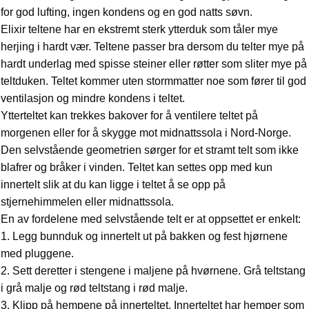
for god lufting, ingen kondens og en god natts søvn.
Elixir teltene har en ekstremt sterk ytterduk som tåler mye
herjing i hardt vær. Teltene passer bra dersom du telter mye på
hardt underlag med spisse steiner eller røtter som sliter mye på
teltduken. Teltet kommer uten stormmatter noe som fører til god
ventilasjon og mindre kondens i teltet.
Ytterteltet kan trekkes bakover for å ventilere teltet på
morgenen eller for å skygge mot midnattssola i Nord-Norge.
Den selvstående geometrien sørger for et stramt telt som ikke
blafrer og bråker i vinden. Teltet kan settes opp med kun
innertelt slik at du kan ligge i teltet å se opp på
stjernehimmelen eller midnattssola.
En av fordelene med selvstående telt er at oppsettet er enkelt:
1. Legg bunnduk og innertelt ut på bakken og fest hjørnene
med pluggene.
2. Sett deretter i stengene i maljene på hvørnene. Grå teltstang
i grå malje og rød teltstang i rød malje.
3. Klipp på hempene på innerteltet. Innerteltet har hemper som