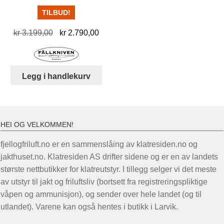
TILBUD!
Opprinnelig
Nåværende
kr
3.199,00
kr
2.790,00
pris
pris
var:
er:
kr 3.199,00.
kr 2.790,00.
Legg i handlekurv
HEI OG VELKOMMEN!
fjellogfriluft.no er en sammenslåing av klatresiden.no og
jakthuset.no. Klatresiden AS drifter sidene og er en av landets
største nettbutikker for klatreutstyr. I tillegg selger vi det meste
av utstyr til jakt og friluftsliv (bortsett fra registreringspliktige
våpen og ammunisjon), og sender over hele landet (og til
utlandet). Varene kan også hentes i butikk i Larvik.