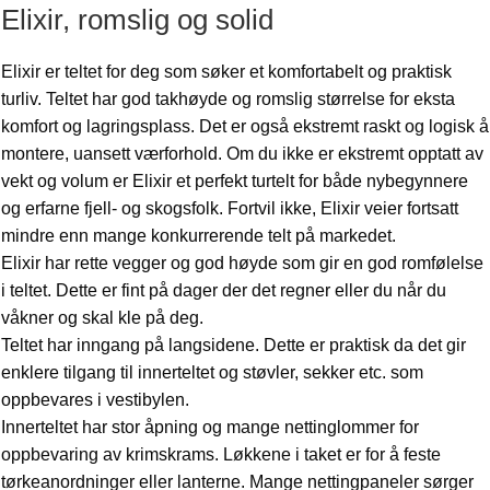
Elixir, romslig og solid
Elixir er teltet for deg som søker et komfortabelt og praktisk
turliv. Teltet har god takhøyde og romslig størrelse for eksta
komfort og lagringsplass. Det er også ekstremt raskt og logisk å
montere, uansett værforhold. Om du ikke er ekstremt opptatt av
vekt og volum er Elixir et perfekt turtelt for både nybegynnere
og erfarne fjell- og skogsfolk. Fortvil ikke, Elixir veier fortsatt
mindre enn mange konkurrerende telt på markedet.
Elixir har rette vegger og god høyde som gir en god romfølelse
i teltet. Dette er fint på dager der det regner eller du når du
våkner og skal kle på deg.
Teltet har inngang på langsidene. Dette er praktisk da det gir
enklere tilgang til innerteltet og støvler, sekker etc. som
oppbevares i vestibylen.
Innerteltet har stor åpning og mange nettinglommer for
oppbevaring av krimskrams. Løkkene i taket er for å feste
tørkeanordninger eller lanterne. Mange nettingpaneler sørger