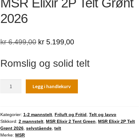
MSR Elixir 2P Telt Grønt
2026
Opprinnelig
Nåværende
kr
6.499,00
kr
5.199,00
pris
pris
Romslig og solid telt
var:
er:
kr 6.499,00.
kr 5.199,00.
MSR
Legg i handlekurv
Elixir
2P
Telt
Grønt
Kategorier:
1-2 mannstelt
,
Friluft og Fritid
,
Telt og lavvo
Stikkord:
2 mannstelt
,
MSR Elixir 2 Tent Green
,
MSR Elixir 2P Telt
2026
Grønt 2026
,
selvstående
,
telt
antall
Merke:
MSR