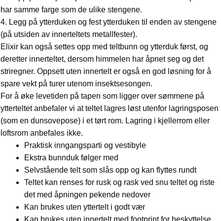
har samme farge som de ulike stengene.
4. Legg på ytterduken og fest ytterduken til enden av stengene
(på utsiden av innerteltets metallfester).
Elixir kan også settes opp med teltbunn og ytterduk først, og
deretter innerteltet, dersom himmelen har åpnet seg og det
striregner. Oppsett uten innertelt er også en god løsning for å
spare vekt på turer utenom insektsesongen.
For å øke levetiden på tapen som ligger over sømmene på
ytterteltet anbefaler vi at teltet lagres løst utenfor lagringsposen
(som en dunsovepose) i et tørt rom. Lagring i kjellerrom eller
loftsrom anbefales ikke.
Praktisk inngangsparti og vestibyle
Ekstra bunnduk følger med
Selvstående telt som slås opp og kan flyttes rundt
Teltet kan renses for rusk og rask ved snu teltet og riste
det med åpningen pekende nedover
Kan brukes uten yttertelt i godt vær
Kan brukes uten innertelt med footprint for beskyttelse