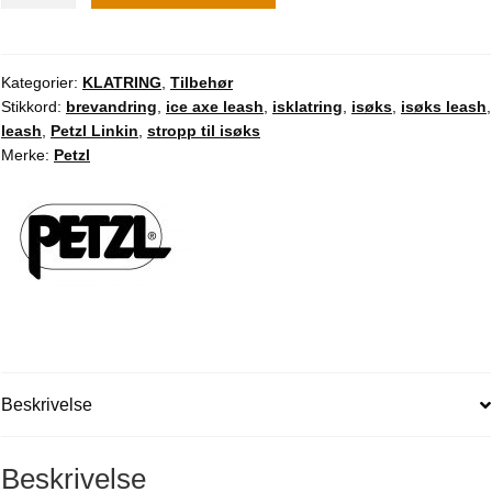
antall
Kategorier:
KLATRING
,
Tilbehør
Stikkord:
brevandring
,
ice axe leash
,
isklatring
,
isøks
,
isøks leash
,
leash
,
Petzl Linkin
,
stropp til isøks
Merke:
Petzl
Beskrivelse
Beskrivelse