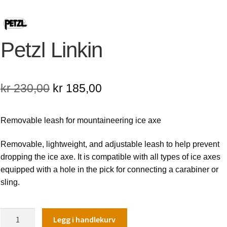
Petzl Linkin
Opprinnelig
Nåværende
kr
230,00
kr
185,00
pris
pris
Removable leash for mountaineering ice axe
var:
er:
kr 230,00.
kr 185,00.
Removable, lightweight, and adjustable leash to help prevent
dropping the ice axe. It is compatible with all types of ice axes
equipped with a hole in the pick for connecting a carabiner or
sling.
Petzl
Legg i handlekurv
Linkin