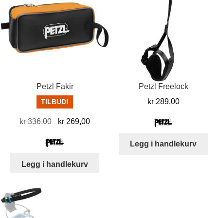
Petzl Fakir
Petzl Freelock
kr
289,00
TILBUD!
Opprinnelig
Nåværende
kr
336,00
kr
269,00
pris
pris
Legg i handlekurv
var:
er:
kr 336,00.
kr 269,00.
Legg i handlekurv