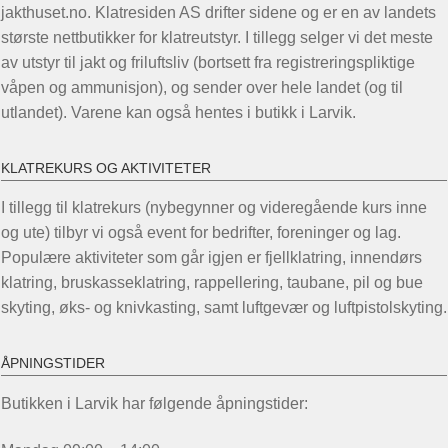
jakthuset.no. Klatresiden AS drifter sidene og er en av landets
største nettbutikker for klatreutstyr. I tillegg selger vi det meste
av utstyr til jakt og friluftsliv (bortsett fra registreringspliktige
våpen og ammunisjon), og sender over hele landet (og til
utlandet). Varene kan også hentes i butikk i Larvik.
KLATREKURS OG AKTIVITETER
I tillegg til klatrekurs (nybegynner og videregående kurs inne
og ute) tilbyr vi også event for bedrifter, foreninger og lag.
Populære aktiviteter som går igjen er fjellklatring, innendørs
klatring, bruskasseklatring, rappellering, taubane, pil og bue
skyting, øks- og knivkasting, samt luftgevær og luftpistolskyting.
ÅPNINGSTIDER
Butikken i Larvik har følgende åpningstider: