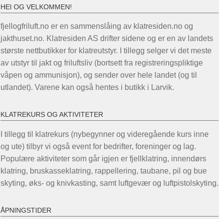
HEI OG VELKOMMEN!
fjellogfriluft.no er en sammenslåing av klatresiden.no og
jakthuset.no. Klatresiden AS drifter sidene og er en av landets
største nettbutikker for klatreutstyr. I tillegg selger vi det meste
av utstyr til jakt og friluftsliv (bortsett fra registreringspliktige
våpen og ammunisjon), og sender over hele landet (og til
utlandet). Varene kan også hentes i butikk i Larvik.
KLATREKURS OG AKTIVITETER
I tillegg til klatrekurs (nybegynner og videregående kurs inne
og ute) tilbyr vi også event for bedrifter, foreninger og lag.
Populære aktiviteter som går igjen er fjellklatring, innendørs
klatring, bruskasseklatring, rappellering, taubane, pil og bue
skyting, øks- og knivkasting, samt luftgevær og luftpistolskyting.
ÅPNINGSTIDER