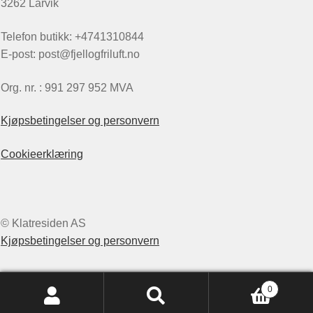
3262 Larvik
Telefon butikk: +4741310844
E-post: post@fjellogfriluft.no
Org. nr. : 991 297 952 MVA
Kjøpsbetingelser og personvern
Cookieerklæring
© Klatresiden AS
Kjøpsbetingelser og personvern
0
Søk
Søk