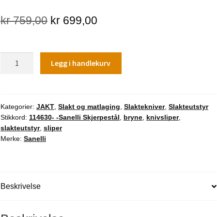
Opprinnelig
Nåværende
kr
759,00
kr
699,00
pris
pris
var:
er:
Sanelli
Legg i handlekurv
kr 759,00.
kr 699,00.
Skjerpestål
rund
30
cm
Kategorier:
JAKT
,
Slakt og matlaging
,
Slaktekniver
,
Slakteutstyr
Stikkord:
114630- -Sanelli Skjerpestål
,
bryne
,
knivsliper
,
antall
slakteutstyr
,
sliper
Merke:
Sanelli
Beskrivelse