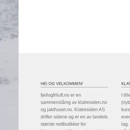
HEI OG VELKOMMEN!
KLA
fjellogfriluft.no er en
I til
sammenslåing av klatresiden.no
(ny
og jakthuset.no. Klatresiden AS
kurs
drifter sidene og er en av landets
even
største nettbutikker for
lag.