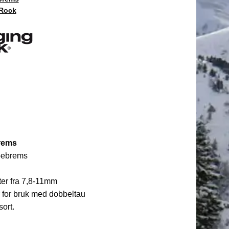
 Rock
rems
ubebrems
ter fra 7,8-11mm
 for bruk med dobbeltau
sort.