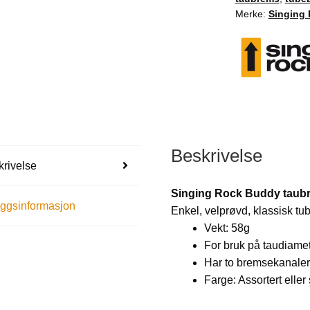
Merke:
Singing
Beskrivelse
rivelse
Singing Rock Buddy taub
eggsinformasjon
Enkel, velprøvd, klassisk t
Vekt: 58g
For bruk på taudiame
Har to bremsekanaler
Farge: Assortert eller 