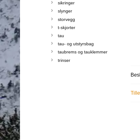
sikringer
slynger
storvegg
t-skjorter
tau
tau- og utstyrsbag
taubrems og tauklemmer
trinser
Besk
Till