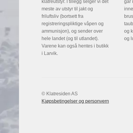
klatreutstyr. I tillegg selger vi det
går 
meste av utstyr til jakt og
inne
friluftsliv (bortsett fra
brus
registreringspliktige våpen og
taub
ammunisjon), og sender over
og k
hele landet (og til utlandet).
og l
Varene kan også hentes i butikk
i Larvik.
© Klatresiden AS
Kjøpsbetingelser og personvern