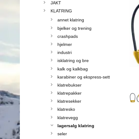
JAKT
KLATRING
annet klatring
bjelker og trening
crashpads
hjelmer
industri
isklatring og bre
kalk og kalkbag
karabiner og ekspress-sett
klatrebukser
klatrepakker
klatresekker
klatresko
klatrevegg
lagersalg klatring
seler