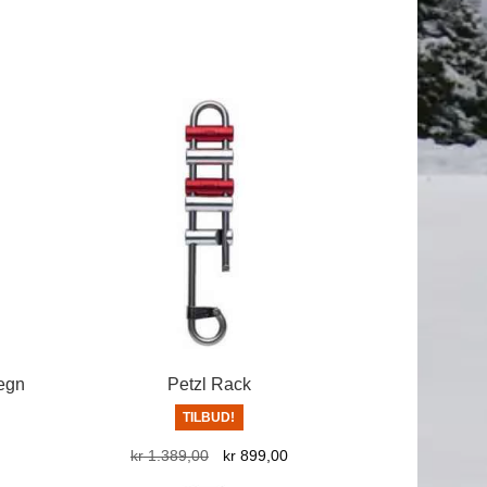
megn
Petzl Rack
TILBUD!
værende
Opprinnelig
Nåværende
kr
1.389,00
kr
899,00
s
pris
pris