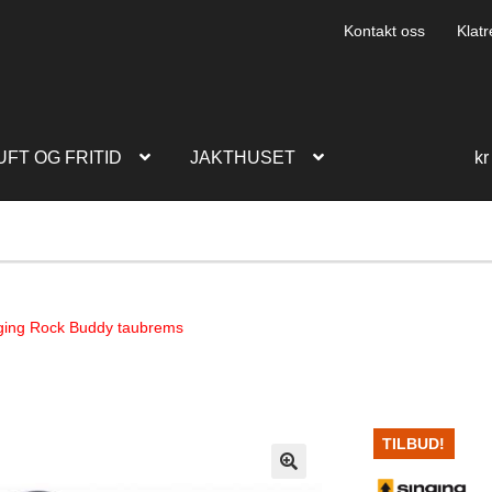
Kontakt oss
Klatr
UFT OG FRITID
JAKTHUSET
kr
ging Rock Buddy taubrems
TILBUD!