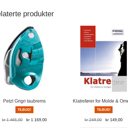
laterte produkter
Petzl Grigri taubrems
Klatrefører for Molde & O
TILBUD!
TILBUD!
Opprinnelig
Nåværende
Opprinnelig
Nå
kr
1.465,00
kr
1.169,00
kr
249,00
kr
149,00
pris
pris
pris
pri