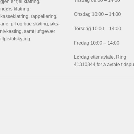
Tirsdag 09:00 – 14:00
igjen er fjellklatring,
ndørs klatring,
Onsdag 10:00 – 14:00
kasseklatring, rappellering,
ane, pil og bue skyting, øks-
Torsdag 10:00 – 14:00
nivkasting, samt luftgevær
uftpistolskyting.
Fredag 10:00 – 14:00
Lørdag etter avtale. Ring
41310844 for å avtale tidspu