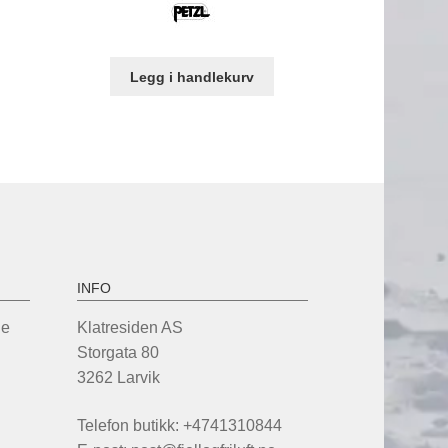
var:
er:
149,00.
kr 1.389,00.
kr 899,00.
Legg i handlekurv
INFO
de
Klatresiden AS
Storgata 80
3262 Larvik
Telefon butikk: +4741310844