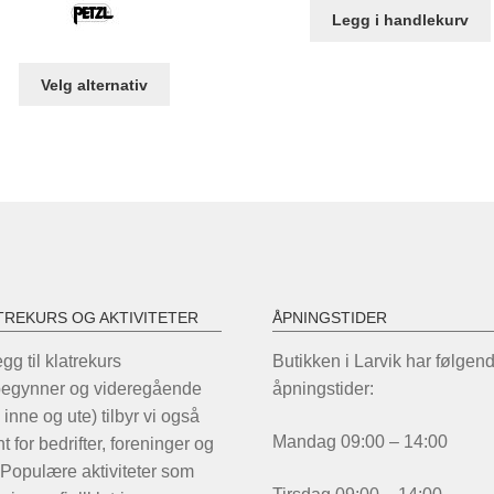
var:
er:
var:
er:
Legg i handlekurv
kr 1.465,00.
kr 1.169,00.
kr 249,00.
kr 
Dette
Velg alternativ
produktet
har
flere
varianter.
Alternativene
kan
velges
på
produktsiden
TREKURS OG AKTIVITETER
ÅPNINGSTIDER
legg til klatrekurs
Butikken i Larvik har følgen
begynner og videregående
åpningstider:
 inne og ute) tilbyr vi også
Mandag 09:00 – 14:00
t for bedrifter, foreninger og
 Populære aktiviteter som