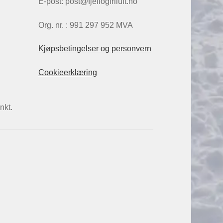
E-post: post@fjellogfriluft.no
Org. nr. : 991 297 952 MVA
Kjøpsbetingelser og personvern
Cookieerklæring
nkt.