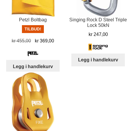
Petzl Boltbag
Singing Rock D Steel Triple
Lock 50kN
TILBUD!
kr
247,00
Opprinnelig
Nåværende
kr
455,00
kr
369,00
pris
pris
var:
er:
Legg i handlekurv
kr 455,00.
kr 369,00.
Legg i handlekurv