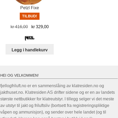
Petzl Fixe
TILBUD!
Opprinnelig
Nåværende
kr
416,00
kr
329,00
pris
pris
var:
er:
kr 416,00.
kr 329,00.
Legg i handlekurv
HEI OG VELKOMMEN!
fjellogfriluft.no er en sammenslåing av klatresiden.no og
jakthuset.no. Klatresiden AS drifter sidene og er en av landets
største nettbutikker for klatreutstyr. I tillegg selger vi det meste
av utstyr til jakt og friluftsliv (bortsett fra registreringspliktige
våpen og ammunisjon), og sender over hele landet (og til