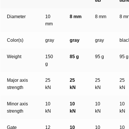
8B
8BN
Diameter
10
8 mm
8 mm
8 m
mm
Color(s)
gray
gray
gray
blac
Weight
150
85 g
95 g
95 g
g
Major axis
25
25
25
25
strength
kN
kN
kN
kN
Minor axis
10
10
10
10
strength
kN
kN
kN
kN
Gate
12
10
10
10