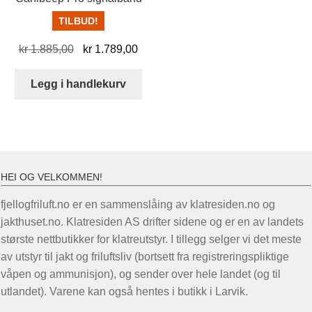
TILBUD!
Opprinnelig
Nåværende
kr
1.885,00
kr
1.789,00
pris
pris
var:
er:
Legg i handlekurv
kr 1.885,00.
kr 1.789,00.
HEI OG VELKOMMEN!
fjellogfriluft.no er en sammenslåing av klatresiden.no og
jakthuset.no. Klatresiden AS drifter sidene og er en av landets
største nettbutikker for klatreutstyr. I tillegg selger vi det meste
av utstyr til jakt og friluftsliv (bortsett fra registreringspliktige
våpen og ammunisjon), og sender over hele landet (og til
utlandet). Varene kan også hentes i butikk i Larvik.