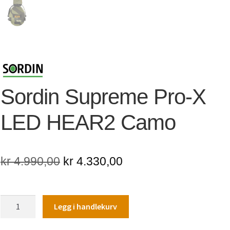
Sordin Supreme Pro-X
LED HEAR2 Camo
Opprinnelig
Nåværende
kr
4.990,00
kr
4.330,00
pris
pris
var:
er:
Sordin
Legg i handlekurv
kr 4.990,00.
kr 4.330,00.
Supreme
Pro-