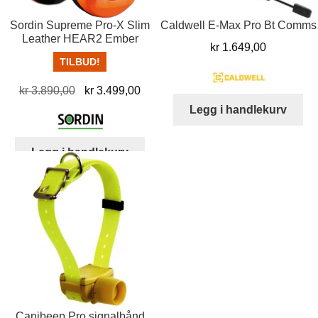
Sordin Supreme Pro-X Slim
Caldwell E-Max Pro Bt Comms
Leather HEAR2 Ember
kr
1.649,00
TILBUD!
Opprinnelig
Nåværende
kr
3.890,00
kr
3.499,00
pris
pris
Legg i handlekurv
var:
er:
kr 3.890,00.
kr 3.499,00.
Legg i handlekurv
Canibeep Pro signalbånd