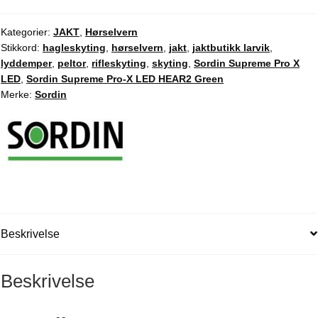
X
LED
Kategorier:
JAKT
,
Hørselvern
Stikkord:
hagleskyting
,
hørselvern
,
jakt
,
jaktbutikk larvik
,
HEAR2
lyddemper
,
peltor
,
rifleskyting
,
skyting
,
Sordin Supreme Pro X
Green
LED
,
Sordin Supreme Pro-X LED HEAR2 Green
antall
Merke:
Sordin
Beskrivelse
Beskrivelse