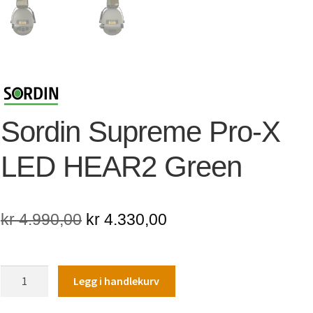
Sordin Supreme Pro-X
LED HEAR2 Green
Opprinnelig
Nåværende
kr
4.990,00
kr
4.330,00
pris
pris
var:
er:
Sordin
Legg i handlekurv
kr 4.990,00.
kr 4.330,00.
Supreme
Pro-