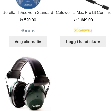
Beretta Hørselvern Standard
Caldwell E-Max Pro Bt Comms
kr
520,00
kr
1.649,00
Dette
Velg alternativ
Legg i handlekurv
produktet
har
flere
varianter.
Alternativene
kan
velges
på
produktsiden