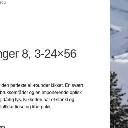
nger 8, 3-24×56
den perfekte all-rounder kikket. En svært
e bruksområder og en imponerende optisk
 dårlig lys. Kikkerten har et slankt og
allklar linse og fiberprikk.
 mm