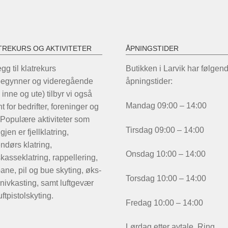
TREKURS OG AKTIVITETER
ÅPNINGSTIDER
legg til klatrekurs
Butikken i Larvik har følgen
begynner og videregående
åpningstider:
 inne og ute) tilbyr vi også
Mandag 09:00 – 14:00
t for bedrifter, foreninger og
 Populære aktiviteter som
Tirsdag 09:00 – 14:00
igjen er fjellklatring,
ndørs klatring,
Onsdag 10:00 – 14:00
kasseklatring, rappellering,
ane, pil og bue skyting, øks-
Torsdag 10:00 – 14:00
nivkasting, samt luftgevær
uftpistolskyting.
Fredag 10:00 – 14:00
Lørdag etter avtale. Ring