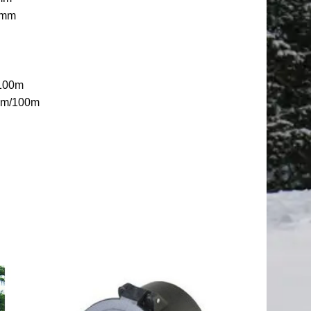
 mm
/100m
 cm/100m