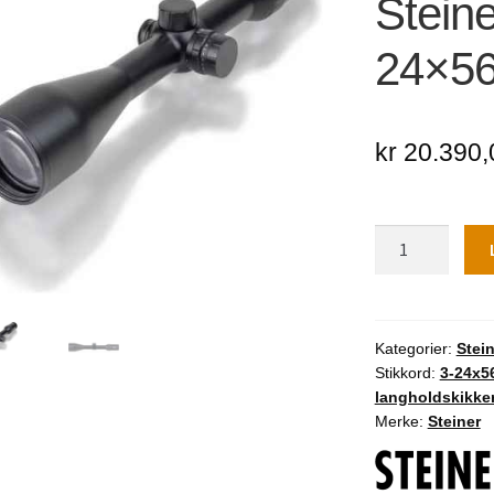
Steine
🔍
24×56 
kr
20.390,
Steiner
Ranger
8,
3-
24x56
Kategorier:
Stein
Stikkord:
3-24x56
ret
langholdskikker
4A-
Merke:
Steiner
i
antall