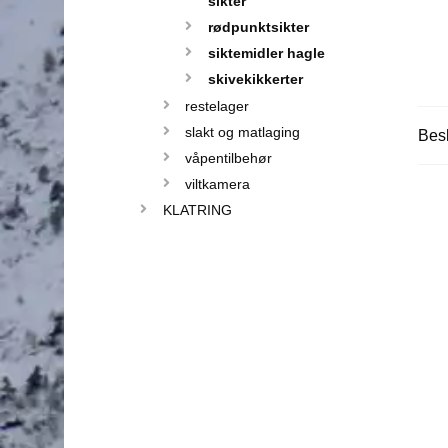
sikter
rødpunktsikter
siktemidler hagle
skivekikkerter
restelager
slakt og matlaging
Besk
våpentilbehør
viltkamera
KLATRING