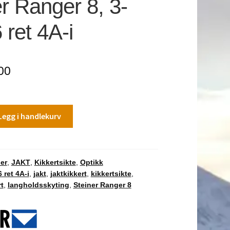
r Ranger 8, 3-
ret 4A-i
00
Legg i handlekurv
er
,
JAKT
,
Kikkertsikte
,
Optikk
 ret 4A-i
,
jakt
,
jaktkikkert
,
kikkertsikte
,
t
,
langholdsskyting
,
Steiner Ranger 8