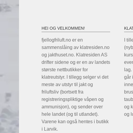
HEI OG VELKOMMEN!
KLA
fjellogfriluft.no er en
I til
sammenslåing av klatresiden.no
(ny
og jakthuset.no. Klatresiden AS
kurs
drifter sidene og er en av landets
even
største nettbutikker for
lag.
klatreutstyr. I tillegg selger vi det
går 
meste av utstyr til jakt og
inne
friluftsliv (bortsett fra
brus
registreringspliktige våpen og
taub
ammunisjon), og sender over
og k
hele landet (og til utlandet).
og l
Varene kan også hentes i butikk
i Larvik.