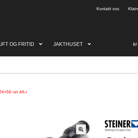
Kontakt oss
Klatr
UFT OG FRITID
JAKTHUSET
kr
24×56 ret 4A-i