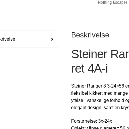
Beskrivelse
rivelse
Steiner Ra
ret 4A-i
Steiner Ranger 8 3-24×56 er 
fleksibel kikkert med mang
ytelse i vanskelige forhold og
elegant design, samt en kryst
Forstørrelse: 3x-24x
Objektiv linse diameter: 56