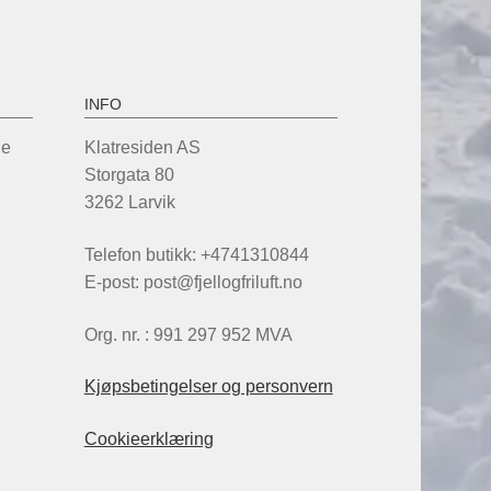
velges
på
produktsiden
INFO
de
Klatresiden AS
Storgata 80
3262 Larvik
Telefon butikk: +4741310844
E-post: post@fjellogfriluft.no
Org. nr. : 991 297 952 MVA
Kjøpsbetingelser og personvern
Cookieerklæring