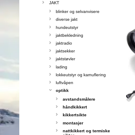
JAKT
blinker og selvanvisere
diverse jakt
hundeutstyr
jaktbekledning
jaktradio
jaktsekker
jaktstøvler
lading
lokkeutstyr og kamuflering
luftvåpen
optikk
avstandsmålere
håndkikkert
kikkertsikte
montasjer
nattkikkert og termiske