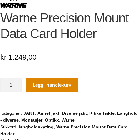
Warne Precision Mount
Data Card Holder
kr
1.249,00
Warne
Legg i handlekurv
Precision
Mount
Data
Card
Kategorier:
JAKT
,
Annet jakt
,
Diverse jakt
,
Kikkertsikte
,
Langhold
- diverse
,
Montasjer
,
Optikk
,
Warne
Holder
Stikkord:
langholdskyting
,
Warne Precision Mount Data Card
antall
Holder