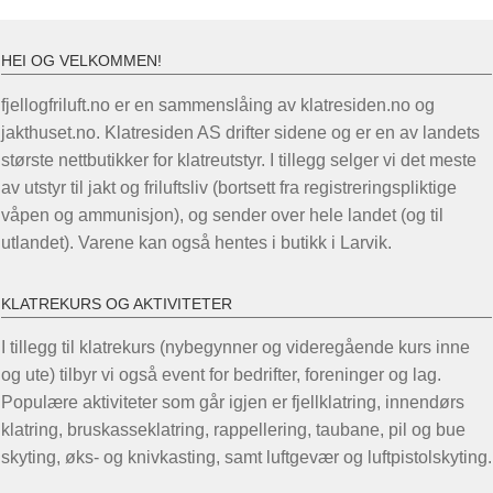
HEI OG VELKOMMEN!
fjellogfriluft.no er en sammenslåing av klatresiden.no og
jakthuset.no. Klatresiden AS drifter sidene og er en av landets
største nettbutikker for klatreutstyr. I tillegg selger vi det meste
av utstyr til jakt og friluftsliv (bortsett fra registreringspliktige
våpen og ammunisjon), og sender over hele landet (og til
utlandet). Varene kan også hentes i butikk i Larvik.
KLATREKURS OG AKTIVITETER
I tillegg til klatrekurs (nybegynner og videregående kurs inne
og ute) tilbyr vi også event for bedrifter, foreninger og lag.
Populære aktiviteter som går igjen er fjellklatring, innendørs
klatring, bruskasseklatring, rappellering, taubane, pil og bue
skyting, øks- og knivkasting, samt luftgevær og luftpistolskyting.