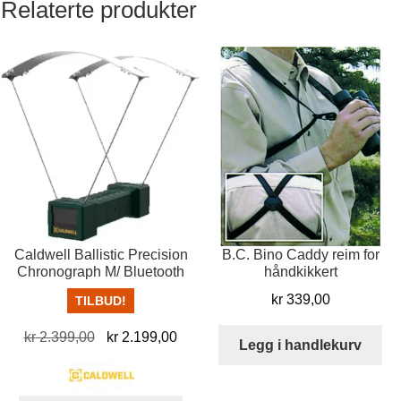
Relaterte produkter
Caldwell Ballistic Precision
B.C. Bino Caddy reim for
Chronograph M/ Bluetooth
håndkikkert
kr
339,00
TILBUD!
Opprinnelig
Nåværende
kr
2.399,00
kr
2.199,00
Legg i handlekurv
pris
pris
var:
er: