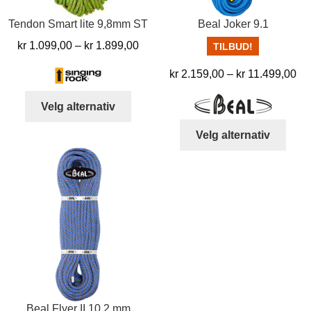
Tendon Smart lite 9,8mm ST
Beal Joker 9.1
Prisområde:
kr
1.099,00
–
kr
1.899,00
TILBUD!
kr 1.099,00
Pr
kr
2.159,00
–
kr
11.499,00
til
kr 
kr 1.899,00
Dette
Velg alternativ
til
produktet
kr 
Dett
har
Velg alternativ
produ
flere
har
varianter.
flere
Alternativene
varia
kan
Alter
velges
kan
på
velg
produktsiden
på
prod
Beal Flyer II 10,2 mm