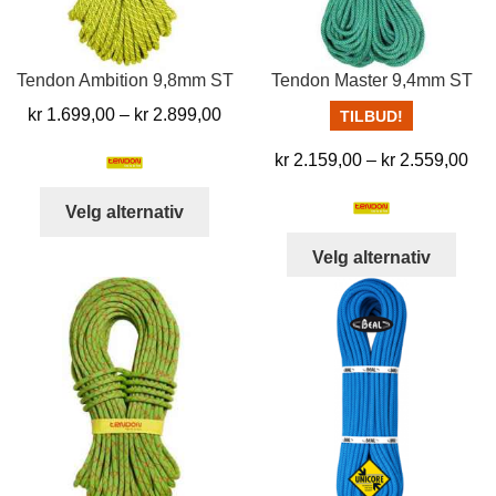
Tendon Ambition 9,8mm ST
Tendon Master 9,4mm ST
Prisområde:
kr
1.699,00
–
kr
2.899,00
TILBUD!
kr 1.699,00
Pri
kr
2.159,00
–
kr
2.559,00
til
kr 
kr 2.899,00
Dette
Velg alternativ
til
produktet
kr 
Dett
har
Velg alternativ
produ
flere
har
varianter.
flere
Alternativene
varia
kan
Alter
velges
kan
på
velg
produktsiden
på
prod