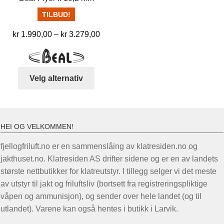
TILBUD!
Prisområde:
kr
1.990,00
–
kr
3.279,00
kr 1.990,00
til
kr 3.279,00
Dette
Velg alternativ
produktet
har
flere
varianter.
HEI OG VELKOMMEN!
Alternativene
fjellogfriluft.no er en sammenslåing av klatresiden.no og
kan
jakthuset.no. Klatresiden AS drifter sidene og er en av landets
velges
største nettbutikker for klatreutstyr. I tillegg selger vi det meste
på
av utstyr til jakt og friluftsliv (bortsett fra registreringspliktige
produktsiden
våpen og ammunisjon), og sender over hele landet (og til
utlandet). Varene kan også hentes i butikk i Larvik.