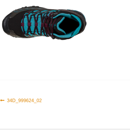
Innleggsnavigasjon
Forrige
34D_999624_02
innlegg: