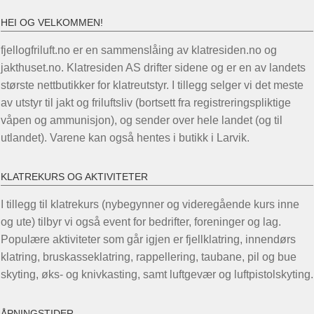
HEI OG VELKOMMEN!
fjellogfriluft.no er en sammenslåing av klatresiden.no og
jakthuset.no. Klatresiden AS drifter sidene og er en av landets
største nettbutikker for klatreutstyr. I tillegg selger vi det meste
av utstyr til jakt og friluftsliv (bortsett fra registreringspliktige
våpen og ammunisjon), og sender over hele landet (og til
utlandet). Varene kan også hentes i butikk i Larvik.
KLATREKURS OG AKTIVITETER
I tillegg til klatrekurs (nybegynner og videregående kurs inne
og ute) tilbyr vi også event for bedrifter, foreninger og lag.
Populære aktiviteter som går igjen er fjellklatring, innendørs
klatring, bruskasseklatring, rappellering, taubane, pil og bue
skyting, øks- og knivkasting, samt luftgevær og luftpistolskyting.
ÅPNINGSTIDER