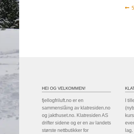
In
F
i
HEI OG VELKOMMEN!
KLA
fjellogfriluft.no er en
I til
sammenslåing av klatresiden.no
(ny
og jakthuset.no. Klatresiden AS
kurs
drifter sidene og er en av landets
even
største nettbutikker for
lag.