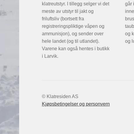
klatreutstyr. I tillegg selger vi det
går 
meste av utstyr til jakt og
inne
friluftsliv (bortsett fra
brus
registreringspliktige våpen og
taub
ammunisjon), og sender over
og k
hele landet (og til utlandet).
og l
Varene kan også hentes i butikk
i Larvik.
© Klatresiden AS
Kjøpsbetingelser og personvern