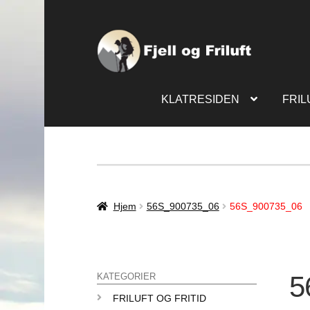
KLATRESIDEN
FRIL
Hjem
56S_900735_06
56S_900735_06
5
KATEGORIER
FRILUFT OG FRITID