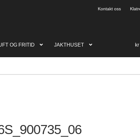
Kontakt oss
Klatr
UFT OG FRITID
JAKTHUSET
kr
6S_900735_06