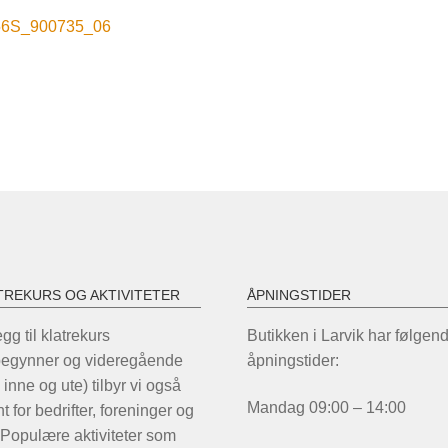
nleggsnavigasjon
orrige
56S_900735_06
nnlegg:
TREKURS OG AKTIVITETER
ÅPNINGSTIDER
legg til klatrekurs
Butikken i Larvik har følgen
begynner og videregående
åpningstider:
 inne og ute) tilbyr vi også
Mandag 09:00 – 14:00
t for bedrifter, foreninger og
 Populære aktiviteter som