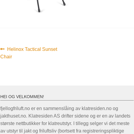
Innleggsnavigasjon
Forrige
Helinox Tactical Sunset
innlegg:
Chair
HEI OG VELKOMMEN!
fjellogfriluft.no er en sammenslåing av klatresiden.no og
jakthuset.no. Klatresiden AS drifter sidene og er en av landets
største nettbutikker for klatreutstyr. I tillegg selger vi det meste
av utstyr til jakt og friluftsliv (bortsett fra registreringspliktige