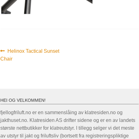
Innleggsnavigasjon
Forrige
Helinox Tactical Sunset
innlegg:
Chair
HEI OG VELKOMMEN!
fjellogfriluft.no er en sammenslåing av klatresiden.no og
jakthuset.no. Klatresiden AS drifter sidene og er en av landets
største nettbutikker for klatreutstyr. I tillegg selger vi det meste
av utstyr til jakt og friluftsliv (bortsett fra registreringspliktige