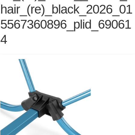
hair_(re)_black_2026_01
5567360896_plid_69061
4