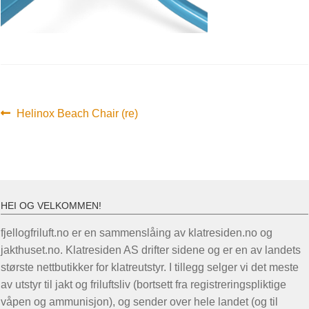
Innleggsnavigasjon
Forrige
Helinox Beach Chair (re)
innlegg:
HEI OG VELKOMMEN!
fjellogfriluft.no er en sammenslåing av klatresiden.no og
jakthuset.no. Klatresiden AS drifter sidene og er en av landets
største nettbutikker for klatreutstyr. I tillegg selger vi det meste
av utstyr til jakt og friluftsliv (bortsett fra registreringspliktige
våpen og ammunisjon), og sender over hele landet (og til