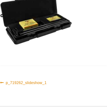
Innleggsnavigasjon
Forrige
p_719262_slideshow_1
innlegg: