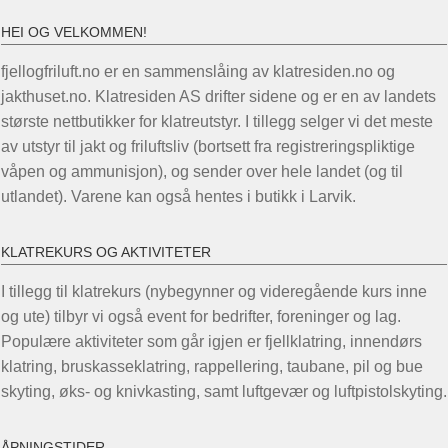
HEI OG VELKOMMEN!
fjellogfriluft.no er en sammenslåing av klatresiden.no og
jakthuset.no. Klatresiden AS drifter sidene og er en av landets
største nettbutikker for klatreutstyr. I tillegg selger vi det meste
av utstyr til jakt og friluftsliv (bortsett fra registreringspliktige
våpen og ammunisjon), og sender over hele landet (og til
utlandet). Varene kan også hentes i butikk i Larvik.
KLATREKURS OG AKTIVITETER
I tillegg til klatrekurs (nybegynner og videregående kurs inne
og ute) tilbyr vi også event for bedrifter, foreninger og lag.
Populære aktiviteter som går igjen er fjellklatring, innendørs
klatring, bruskasseklatring, rappellering, taubane, pil og bue
skyting, øks- og knivkasting, samt luftgevær og luftpistolskyting.
ÅPNINGSTIDER