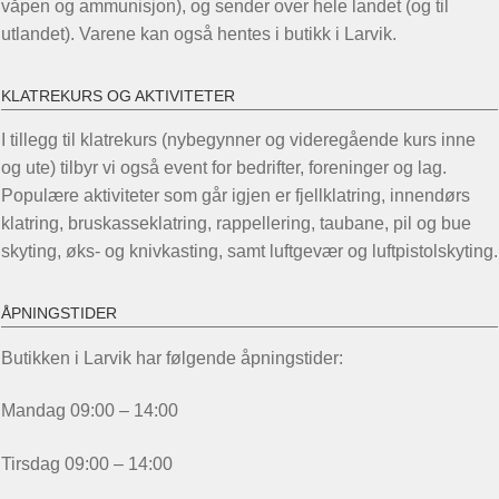
våpen og ammunisjon), og sender over hele landet (og til
utlandet). Varene kan også hentes i butikk i Larvik.
KLATREKURS OG AKTIVITETER
I tillegg til klatrekurs (nybegynner og videregående kurs inne
og ute) tilbyr vi også event for bedrifter, foreninger og lag.
Populære aktiviteter som går igjen er fjellklatring, innendørs
klatring, bruskasseklatring, rappellering, taubane, pil og bue
skyting, øks- og knivkasting, samt luftgevær og luftpistolskyting.
ÅPNINGSTIDER
Butikken i Larvik har følgende åpningstider:
Mandag 09:00 – 14:00
Tirsdag 09:00 – 14:00