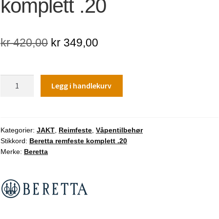
komplett .20
Opprinnelig
Nåværende
kr
420,00
kr
349,00
pris
pris
var:
er:
Beretta
Legg i handlekurv
kr 420,00.
kr 349,00.
remfeste
komplett
.20
antall
Kategorier:
JAKT
,
Reimfeste
,
Våpentilbehør
Stikkord:
Beretta remfeste komplett .20
Merke:
Beretta