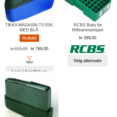
TIKKA MAGASIN T3 5SK.
RCBS Boks for
MED.BLÅ.
Rifleammunisjon
kr
269,00
TILBUD!
Opprinnelig
Nåværende
kr
815,00
kr
769,00
pris
pris
Dett
Velg alternativ
var:
er:
produ
kr 815,00.
kr 769,00.
har
Legg i handlekurv
flere
varia
Alter
kan
velg
på
prod