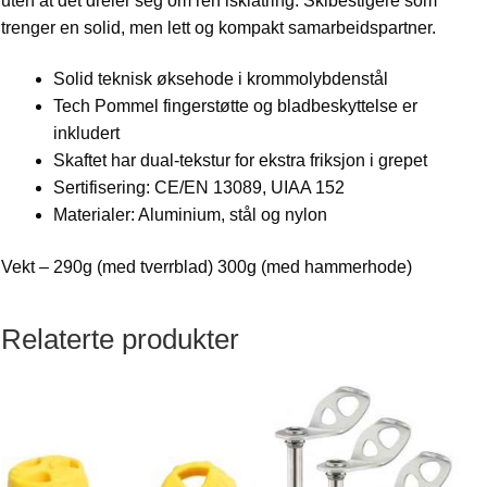
uten at det dreier seg om ren isklatring. Skibestigere som
trenger en solid, men lett og kompakt samarbeidspartner.
Solid teknisk øksehode i krommolybdenstål
Tech Pommel fingerstøtte og bladbeskyttelse er
inkludert
Skaftet har dual-tekstur for ekstra friksjon i grepet
Sertifisering: CE/EN 13089, UIAA 152
Materialer: Aluminium, stål og nylon
Vekt – 290g (med tverrblad) 300g (med hammerhode)
Relaterte produkter