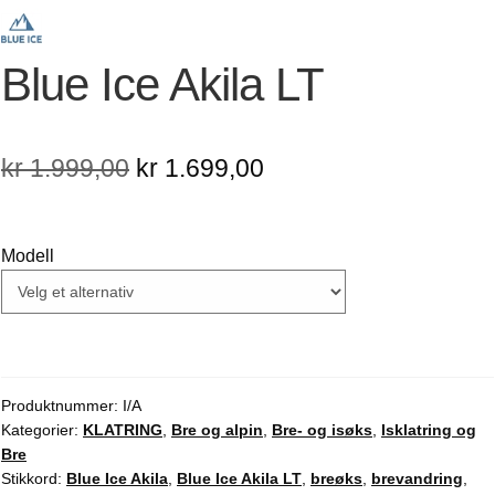
Blue Ice Akila LT
Opprinnelig
Nåværende
kr
1.999,00
kr
1.699,00
pris
pris
var:
er:
Modell
kr 1.999,00.
kr 1.699,00.
Produktnummer:
I/A
Kategorier:
KLATRING
,
Bre og alpin
,
Bre- og isøks
,
Isklatring og
Bre
Stikkord:
Blue Ice Akila
,
Blue Ice Akila LT
,
breøks
,
brevandring
,