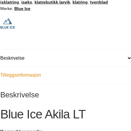
isklatring
,
isøks
,
klatrebutikk larvik
,
klatring
,
tverrblad
Merke:
Blue Ice
Beskrivelse
Tilleggsinformasjon
Beskrivelse
Blue Ice Akila LT