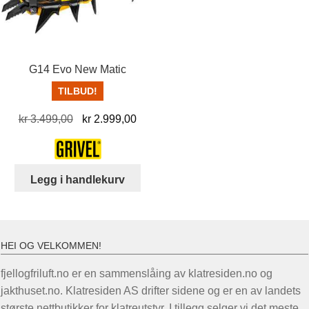
velg
på
prod
G14 Evo New Matic
TILBUD!
Opprinnelig
Nåværende
kr
3.499,00
kr
2.999,00
pris
pris
var:
er:
kr 3.499,00.
kr 2.999,00.
Legg i handlekurv
HEI OG VELKOMMEN!
fjellogfriluft.no er en sammenslåing av klatresiden.no og
jakthuset.no. Klatresiden AS drifter sidene og er en av landets
største nettbutikker for klatreutstyr. I tillegg selger vi det meste