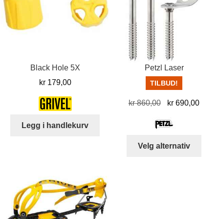
Black Hole 5X
Petzl Laser
kr
179,00
TILBUD!
Opprinnelig
Nåvæ
kr
860,00
kr
690,00
pris
pris
Legg i handlekurv
var:
er:
kr 860,00.
kr 69
Dett
Velg alternativ
produ
har
flere
varia
Alter
kan