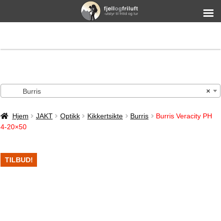
Burris
×
Hjem
JAKT
Optikk
Kikkertsikte
Burris
Burris Veracity PH
4-20×50
TILBUD!