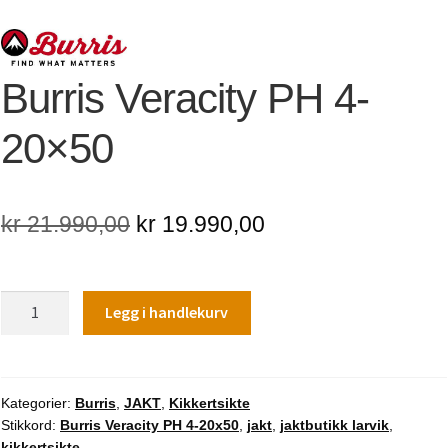
Burris Veracity PH 4-
20×50
Opprinnelig
Nåværende
kr
21.990,00
kr
19.990,00
pris
pris
var:
er:
Burris
Legg i handlekurv
kr 21.990,00.
kr 19.990,00.
Veracity
PH
4-
20x50
Kategorier:
Burris
,
JAKT
,
Kikkertsikte
Stikkord:
Burris Veracity PH 4-20x50
,
jakt
,
jaktbutikk larvik
,
antall
kikkertsikte