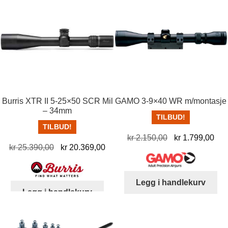
Burris XTR II 5-25×50 SCR Mil
GAMO 3-9×40 WR m/montasje
– 34mm
TILBUD!
TILBUD!
Opprinnelig
Nå
kr
2.150,00
kr
1.799,00
Opprinnelig
Nåværende
kr
25.390,00
kr
20.369,00
pris
pris
pris
pris
var:
er:
var:
er:
kr 2.150,00.
kr 
Legg i handlekurv
kr 25.390,00.
kr 20.369,00.
Legg i handlekurv