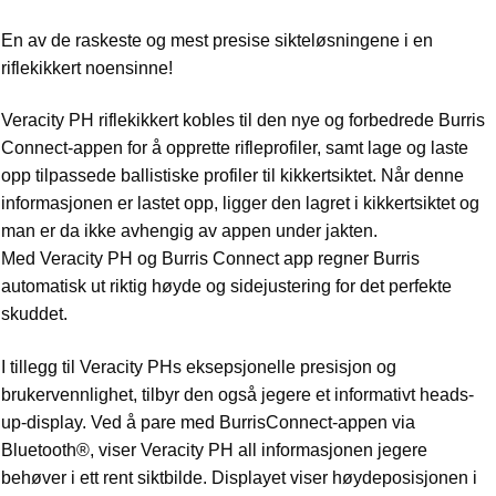
En av de raskeste og mest presise sikteløsningene i en
riflekikkert noensinne!
Veracity PH riflekikkert kobles til den nye og forbedrede Burris
Connect-appen for å opprette rifleprofiler, samt lage og laste
opp tilpassede ballistiske profiler til kikkertsiktet. Når denne
informasjonen er lastet opp, ligger den lagret i kikkertsiktet og
man er da ikke avhengig av appen under jakten.
Med Veracity PH og Burris Connect app regner Burris
automatisk ut riktig høyde og sidejustering for det perfekte
skuddet.
I tillegg til Veracity PHs eksepsjonelle presisjon og
brukervennlighet, tilbyr den også jegere et informativt heads-
up-display. Ved å pare med BurrisConnect-appen via
Bluetooth®, viser Veracity PH all informasjonen jegere
behøver i ett rent siktbilde. Displayet viser høydeposisjonen i