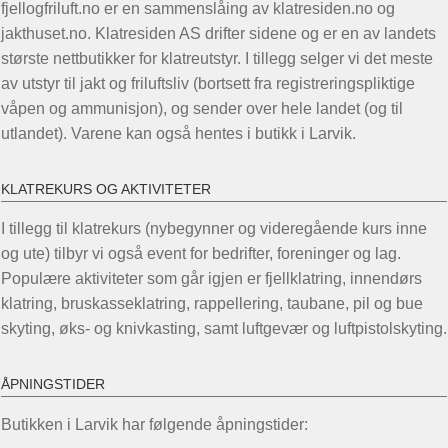
fjellogfriluft.no er en sammenslåing av klatresiden.no og
jakthuset.no. Klatresiden AS drifter sidene og er en av landets
største nettbutikker for klatreutstyr. I tillegg selger vi det meste
av utstyr til jakt og friluftsliv (bortsett fra registreringspliktige
våpen og ammunisjon), og sender over hele landet (og til
utlandet). Varene kan også hentes i butikk i Larvik.
KLATREKURS OG AKTIVITETER
I tillegg til klatrekurs (nybegynner og videregående kurs inne
og ute) tilbyr vi også event for bedrifter, foreninger og lag.
Populære aktiviteter som går igjen er fjellklatring, innendørs
klatring, bruskasseklatring, rappellering, taubane, pil og bue
skyting, øks- og knivkasting, samt luftgevær og luftpistolskyting.
ÅPNINGSTIDER
Butikken i Larvik har følgende åpningstider: