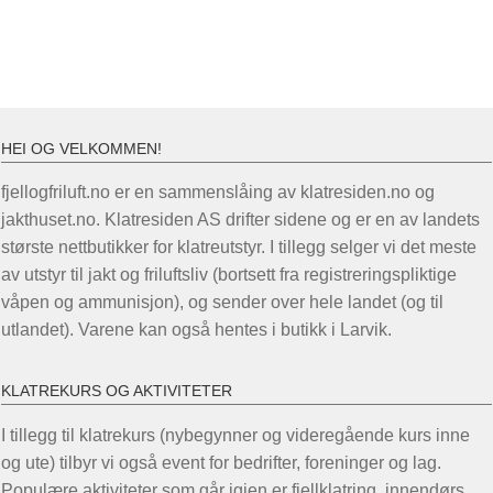
varia
Alternativene
Alter
kan
kan
velges
velg
på
på
produktsiden
HEI OG VELKOMMEN!
prod
fjellogfriluft.no er en sammenslåing av klatresiden.no og
jakthuset.no. Klatresiden AS drifter sidene og er en av landets
største nettbutikker for klatreutstyr. I tillegg selger vi det meste
av utstyr til jakt og friluftsliv (bortsett fra registreringspliktige
våpen og ammunisjon), og sender over hele landet (og til
utlandet). Varene kan også hentes i butikk i Larvik.
KLATREKURS OG AKTIVITETER
I tillegg til klatrekurs (nybegynner og videregående kurs inne
og ute) tilbyr vi også event for bedrifter, foreninger og lag.
Populære aktiviteter som går igjen er fjellklatring, innendørs