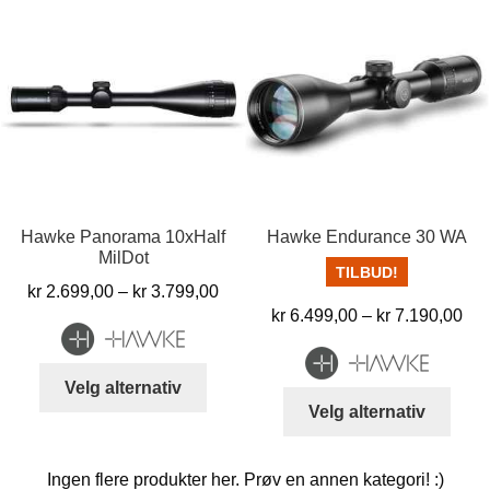
har
flere
varianter.
Alternativene
kan
velges
på
produktsiden
Hawke Panorama 10xHalf
Hawke Endurance 30 WA
MilDot
TILBUD!
Prisområde:
kr
2.699,00
–
kr
3.799,00
Pri
kr
6.499,00
–
kr
7.190,00
kr 2.699,00
kr 
til
til
kr 3.799,00
Dette
Velg alternativ
kr 
Dett
produktet
Velg alternativ
produ
har
har
flere
Ingen flere produkter her. Prøv en annen kategori! :)
flere
varianter.