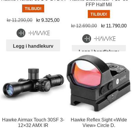
FFP Half Mil
TILBUD!
TILBUD!
Opprinnelig
Nåværende
kr
11.290,00
kr
9.325,00
Opprinnelig
Nå
kr
12.690,00
kr
11.790,00
pris
pris
pris
pr
var:
er:
var:
er:
kr 11.290,00.
kr 9.325,00.
Legg i handlekurv
kr 12.690,00.
kr
Legg i handlekurv
Hawke Airmax Touch 30SF 3-
Hawke Reflex Sight «Wide
12×32 AMX IR
View» Circle D.