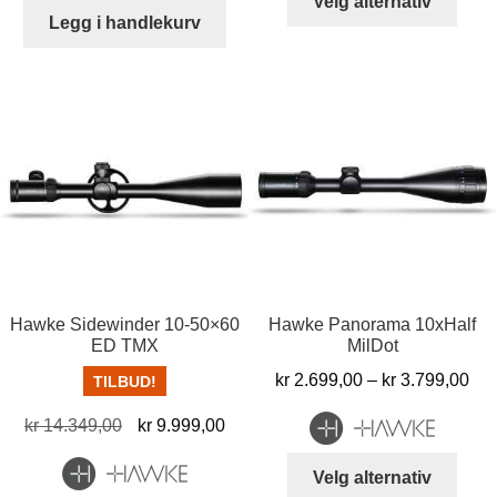
Velg alternativ
produ
Legg i handlekurv
har
flere
varia
Alter
kan
velg
på
prod
Hawke Sidewinder 10-50×60
Hawke Panorama 10xHalf
ED TMX
MilDot
Pri
kr
2.699,00
–
kr
3.799,00
TILBUD!
kr 
Opprinnelig
Nåværende
kr
14.349,00
kr
9.999,00
til
pris
pris
kr 
Dett
Velg alternativ
var:
er:
produ