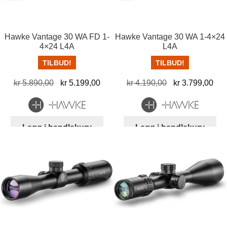
Hawke Vantage 30 WA FD 1-
Hawke Vantage 30 WA 1-4×24
4×24 L4A
L4A
TILBUD!
TILBUD!
Opprinnelig
Nåværende
Opprinnelig
Nå
kr
5.890,00
kr
5.199,00
kr
4.190,00
kr
3.799,00
pris
pris
pris
pris
var:
er:
var:
er:
kr 5.890,00.
kr 5.199,00.
kr 4.190,00.
kr 
Legg i handlekurv
Legg i handlekurv