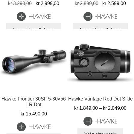
Opprinnelig
Nåværende
Opprinnelig
Nå
kr
3.290,00
kr
2.999,00
kr
2.899,00
kr
2.599,00
pris
pris
pris
pris
var:
er:
var:
er:
kr 3.290,00.
kr 2.999,00.
kr 2.899,00.
kr 
Legg i handlekurv
Legg i handlekurv
Hawke Frontier 30SF 5-30×56
Hawke Vantage Red Dot Sikte
LR Dot
Pri
kr
1.849,00
–
kr
2.049,00
kr
15.490,00
kr 
til
kr 
Dett