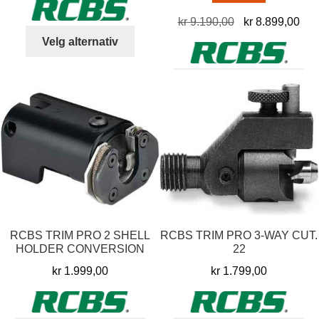
Opprinnelig
Nå
kr
9.190,00
kr
8.899,00
Dette
pris
pris
Velg alternativ
produktet
var:
er:
har
kr 9.190,00.
kr 
Legg i handlekurv
flere
varianter.
Alternativene
kan
velges
på
produktsiden
RCBS TRIM PRO 2 SHELL
RCBS TRIM PRO 3-WAY CUT.
HOLDER CONVERSION
22
kr
1.999,00
kr
1.799,00