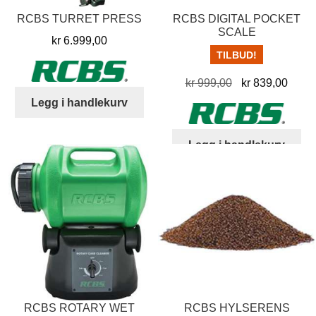
RCBS TURRET PRESS
RCBS DIGITAL POCKET
SCALE
kr
6.999,00
TILBUD!
Opprinnelig
Nåvæ
kr
999,00
kr
839,00
pris
pris
Legg i handlekurv
var:
er:
kr 999,00.
kr 83
Legg i handlekurv
RCBS ROTARY WET
RCBS HYLSERENS