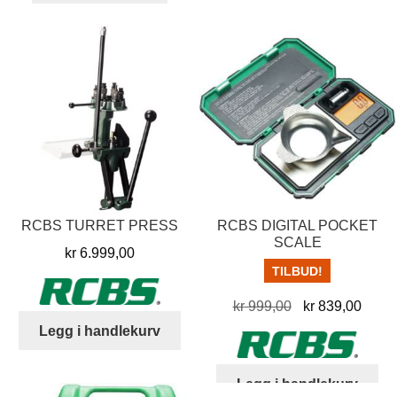
har
har
flere
flere
varia
varianter.
Alter
Alternativene
kan
kan
velg
velges
på
på
prod
produktsiden
RCBS TURRET PRESS
RCBS DIGITAL POCKET
SCALE
kr
6.999,00
TILBUD!
Opprinnelig
Nåvæ
kr
999,00
kr
839,00
pris
pris
Legg i handlekurv
var:
er:
kr 999,00.
kr 83
Legg i handlekurv