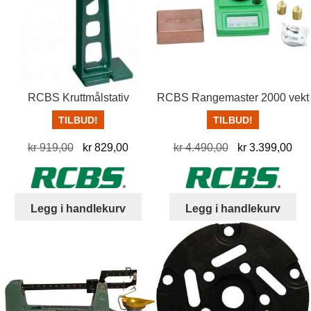
velges
på
produktsiden
RCBS Kruttmålstativ
RCBS Rangemaster 2000 vekt
TILBUD!
TILBUD!
Opprinnelig
Nåværende
Opprinnelig
Nå
kr
919,00
kr
829,00
kr
4.490,00
kr
3.399,00
pris
pris
pris
pris
var:
er:
var:
er:
kr 919,00.
kr 829,00.
kr 4.490,00.
kr 
Legg i handlekurv
Legg i handlekurv