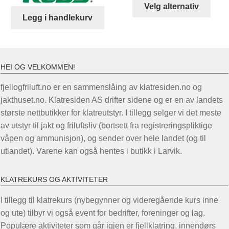
Dett
Velg alternativ
kr 4.590,00.
kr 3.275,00.
produ
Legg i handlekurv
har
flere
varia
Alter
HEI OG VELKOMMEN!
kan
fjellogfriluft.no er en sammenslåing av klatresiden.no og
velg
jakthuset.no. Klatresiden AS drifter sidene og er en av landets
på
største nettbutikker for klatreutstyr. I tillegg selger vi det meste
prod
av utstyr til jakt og friluftsliv (bortsett fra registreringspliktige
våpen og ammunisjon), og sender over hele landet (og til
utlandet). Varene kan også hentes i butikk i Larvik.
KLATREKURS OG AKTIVITETER
I tillegg til klatrekurs (nybegynner og videregående kurs inne
og ute) tilbyr vi også event for bedrifter, foreninger og lag.
Populære aktiviteter som går igjen er fjellklatring, innendørs