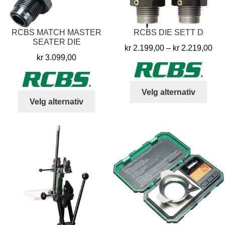
prod
RCBS MATCH MASTER
RCBS DIE SETT D
SEATER DIE
Pri
kr
2.199,00
–
kr
2.219,00
kr
3.099,00
kr 
til
kr 
Dett
Velg alternativ
Dette
produ
Velg alternativ
produktet
har
har
flere
flere
varia
varianter.
Alter
Alternativene
kan
kan
velg
velges
på
på
prod
produktsiden