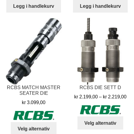
Legg i handlekurv
Legg i handlekurv
RCBS MATCH MASTER
RCBS DIE SETT D
SEATER DIE
Pri
kr
2.199,00
–
kr
2.219,00
kr
3.099,00
kr 
til
kr 
Dett
Velg alternativ
Dette
produ
Velg alternativ
produktet