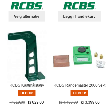
Dette
Velg alternativ
Legg i handlekurv
produktet
har
flere
varianter.
Alternativene
kan
velges
på
produktsiden
RCBS Kruttmålstativ
RCBS Rangemaster 2000 vekt
TILBUD!
TILBUD!
Opprinnelig
Nåværende
Opprinnelig
Nå
kr
919,00
kr
829,00
kr
4.490,00
kr
3.399,00