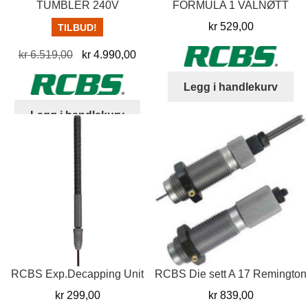
TUMBLER 240V
FORMULA 1 VALNØTT
kr
529,00
TILBUD!
Opprinnelig
Nåværende
kr
6.519,00
kr
4.990,00
pris
pris
Legg i handlekurv
var:
er:
kr 6.519,00.
kr 4.990,00.
Legg i handlekurv
RCBS Exp.Decapping Unit
RCBS Die sett A 17 Remington
kr
299,00
kr
839,00