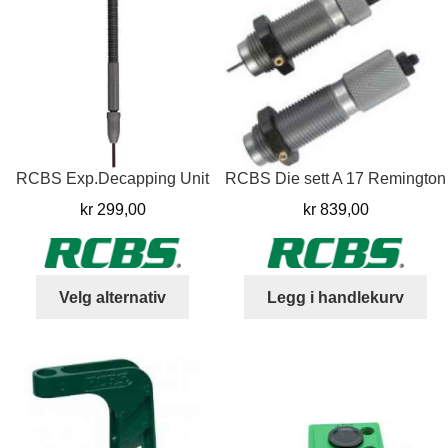
RCBS Exp.Decapping Unit
RCBS Die sett A 17 Remington
kr
299,00
kr
839,00
Dette
Velg alternativ
Legg i handlekurv
produktet
har
flere
varianter.
Alternativene
kan