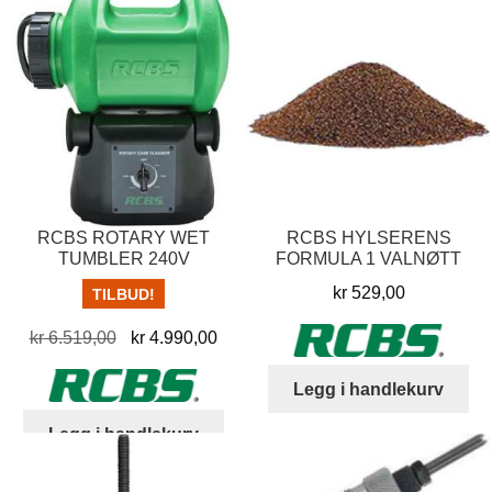
RCBS ROTARY WET
RCBS HYLSERENS
TUMBLER 240V
FORMULA 1 VALNØTT
kr
529,00
TILBUD!
Opprinnelig
Nåværende
kr
6.519,00
kr
4.990,00
pris
pris
Legg i handlekurv
var:
er:
kr 6.519,00.
kr 4.990,00.
Legg i handlekurv