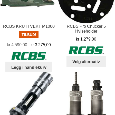
RCBS KRUTTVEKT M1000
RCBS Pro Chucker 5
Hylseholder
TILBUD!
kr
1.279,00
Opprinnelig
Nåværende
kr
4.590,00
kr
3.275,00
pris
pris
var:
er:
Dett
Velg alternativ
kr 4.590,00.
kr 3.275,00.
produ
Legg i handlekurv
har
flere
varia
Alter
kan
velg
på