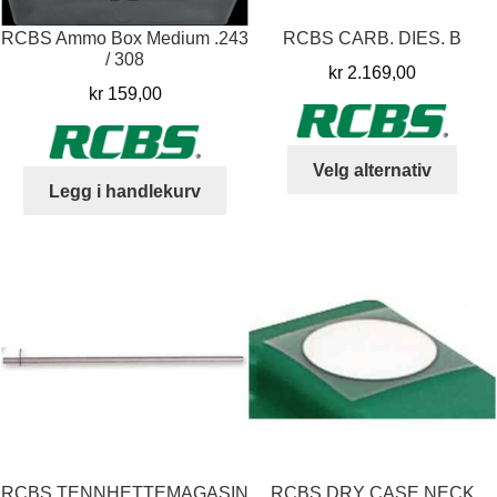
RCBS Ammo Box Medium .243
RCBS CARB. DIES. B
/ 308
kr
2.169,00
kr
159,00
Dett
Velg alternativ
produ
Legg i handlekurv
har
flere
varia
Alter
kan
velg
på
prod
RCBS TENNHETTEMAGASIN
RCBS DRY CASE NECK