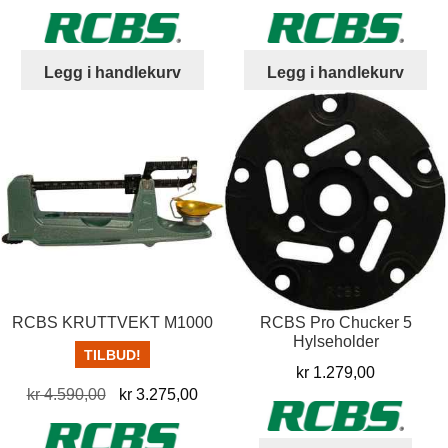
pris
pris
pris
pris
var:
er:
var:
er:
kr 919,00.
kr 829,00.
kr 4.490,00.
kr 
Legg i handlekurv
Legg i handlekurv
RCBS KRUTTVEKT M1000
RCBS Pro Chucker 5
Hylseholder
TILBUD!
kr
1.279,00
Opprinnelig
Nåværende
kr
4.590,00
kr
3.275,00
pris
pris
var:
er: