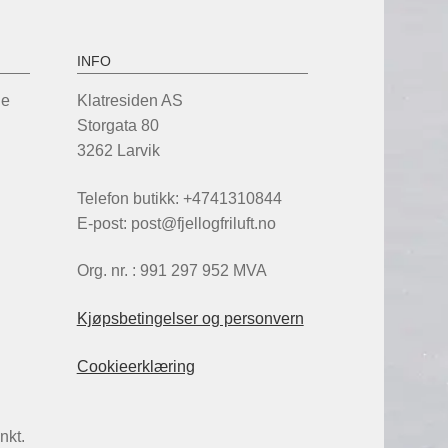
INFO
de
Klatresiden AS
Storgata 80
3262 Larvik
Telefon butikk: +4741310844
E-post: post@fjellogfriluft.no
Org. nr. : 991 297 952 MVA
Kjøpsbetingelser og personvern
Cookieerklæring
nkt.