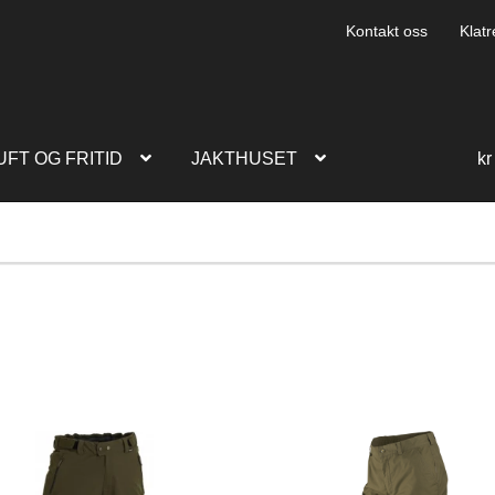
Kontakt oss
Klatr
UFT OG FRITID
JAKTHUSET
kr