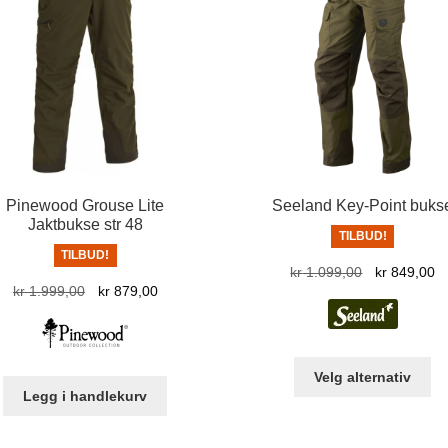
Pinewood Grouse Lite
Seeland Key-Point buks
Jaktbukse str 48
TILBUD!
TILBUD!
Opprinnelig
N
kr
1.099,00
kr
849,00
Opprinnelig
Nåværende
kr
1.999,00
kr
879,00
pris
pr
pris
pris
var:
er
var:
er:
kr 1.099,00.
kr
kr 1.999,00.
kr 879,00.
De
Velg alternativ
pr
Legg i handlekurv
ha
fle