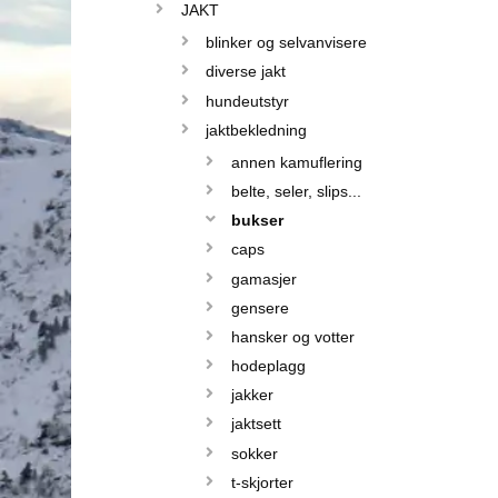
JAKT
blinker og selvanvisere
diverse jakt
hundeutstyr
jaktbekledning
annen kamuflering
belte, seler, slips...
bukser
caps
gamasjer
gensere
hansker og votter
hodeplagg
jakker
jaktsett
sokker
t-skjorter