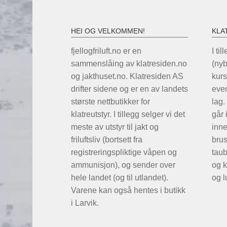
HEI OG VELKOMMEN!
KLA
fjellogfriluft.no er en
I til
sammenslåing av klatresiden.no
(ny
og jakthuset.no. Klatresiden AS
kurs
drifter sidene og er en av landets
even
største nettbutikker for
lag.
klatreutstyr. I tillegg selger vi det
går 
meste av utstyr til jakt og
inne
friluftsliv (bortsett fra
brus
registreringspliktige våpen og
taub
ammunisjon), og sender over
og k
hele landet (og til utlandet).
og l
Varene kan også hentes i butikk
i Larvik.