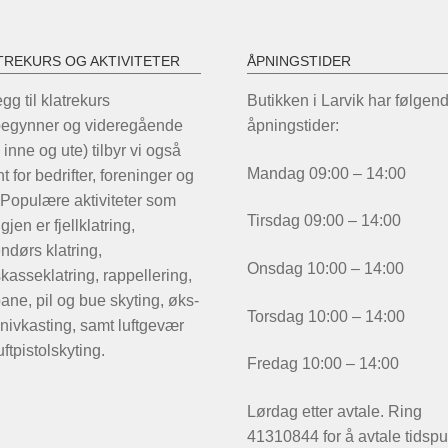
TREKURS OG AKTIVITETER
ÅPNINGSTIDER
legg til klatrekurs
Butikken i Larvik har følgen
begynner og videregående
åpningstider:
 inne og ute) tilbyr vi også
Mandag 09:00 – 14:00
t for bedrifter, foreninger og
 Populære aktiviteter som
Tirsdag 09:00 – 14:00
igjen er fjellklatring,
ndørs klatring,
Onsdag 10:00 – 14:00
kasseklatring, rappellering,
ane, pil og bue skyting, øks-
Torsdag 10:00 – 14:00
nivkasting, samt luftgevær
uftpistolskyting.
Fredag 10:00 – 14:00
Lørdag etter avtale. Ring
41310844 for å avtale tidspu