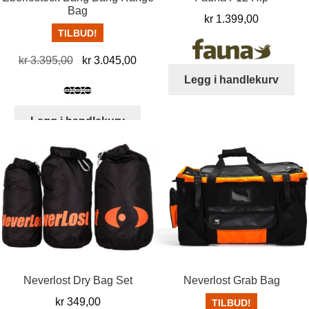
Bag
kr
1.399,00
TILBUD!
Opprinnelig
Nåværende
kr
3.395,00
kr
3.045,00
pris
pris
Legg i handlekurv
var:
er:
kr 3.395,00.
kr 3.045,00.
Legg i handlekurv
Neverlost Dry Bag Set
Neverlost Grab Bag
kr
349,00
TILBUD!