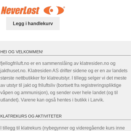
pris
pris
var:
er:
kr 1.649,00.
kr 1.299,00.
Legg i handlekurv
HEI OG VELKOMMEN!
fjellogfriluft.no er en sammenslåing av klatresiden.no og
jakthuset.no. Klatresiden AS drifter sidene og er en av landets
største nettbutikker for klatreutstyr. I tillegg selger vi det meste
av utstyr til jakt og friluftsliv (bortsett fra registreringspliktige
våpen og ammunisjon), og sender over hele landet (og til
utlandet). Varene kan også hentes i butikk i Larvik.
KLATREKURS OG AKTIVITETER
I tillegg til klatrekurs (nybegynner og videregående kurs inne