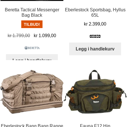
Beretta Tactical Messenger
Eberlestock Sportsbag, Hyllus
Bag Black
65L
kr
2.399,00
TILBUD!
Opprinnelig
Nåværende
kr
1.799,00
kr
1.099,00
pris
pris
Legg i handlekurv
var:
er:
kr 1.799,00.
kr 1.099,00.
Legg i handlekurv
Eberlestock Bang Bang Range
Fauna F12 Hip