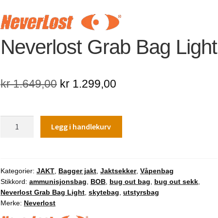
Neverlost Grab Bag Light
Opprinnelig
Nåværende
kr
1.649,00
kr
1.299,00
pris
pris
var:
er:
Neverlost
Legg i handlekurv
kr 1.649,00.
kr 1.299,00.
Grab
Bag
Light
antall
Kategorier:
JAKT
,
Bagger jakt
,
Jaktsekker
,
Våpenbag
Stikkord:
ammunisjonsbag
,
BOB
,
bug out bag
,
bug out sekk
,
Neverlost Grab Bag Light
,
skytebag
,
utstyrsbag
Merke:
Neverlost