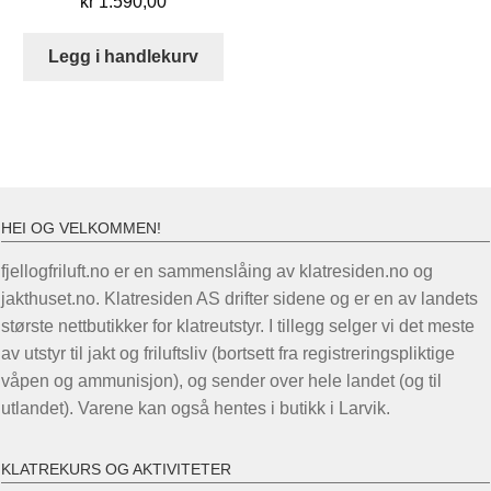
kr
1.590,00
Legg i handlekurv
HEI OG VELKOMMEN!
fjellogfriluft.no er en sammenslåing av klatresiden.no og
jakthuset.no. Klatresiden AS drifter sidene og er en av landets
største nettbutikker for klatreutstyr. I tillegg selger vi det meste
av utstyr til jakt og friluftsliv (bortsett fra registreringspliktige
våpen og ammunisjon), og sender over hele landet (og til
utlandet). Varene kan også hentes i butikk i Larvik.
KLATREKURS OG AKTIVITETER