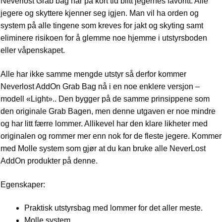
Neverlost Grab bag har på kort tid blitt jegernes favoritt. Alle
jegere og skyttere kjenner seg igjen. Man vil ha orden og
system på alle tingene som kreves for jakt og skyting samt
eliminere risikoen for å glemme noe hjemme i utstyrsboden
eller våpenskapet.
Alle har ikke samme mengde utstyr så derfor kommer
Neverlost AddOn Grab Bag nå i en noe enklere versjon –
modell «Light».. Den bygger på de samme prinsippene som
den originale Grab Bagen, men denne utgaven er noe mindre
og har litt færre lommer. Allikevel har den klare likheter med
originalen og rommer mer enn nok for de fleste jegere. Kommer
med Molle system som gjør at du kan bruke alle NeverLost
AddOn produkter på denne.
Egenskaper:
Praktisk utstyrsbag med lommer for det aller meste.
Molle system