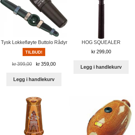
Tysk Lokkefløyte Buttolo Rådyr
HOG SQUEALER
kr
299,00
TILBUD!
Opprinnelig
Nåværende
kr
399,00
kr
359,00
Legg i handlekurv
pris
pris
var:
er:
Legg i handlekurv
kr 399,00.
kr 359,00.