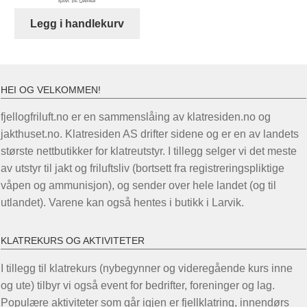
kr 959,00.
kr 869,00.
Legg i handlekurv
HEI OG VELKOMMEN!
fjellogfriluft.no er en sammenslåing av klatresiden.no og
jakthuset.no. Klatresiden AS drifter sidene og er en av landets
største nettbutikker for klatreutstyr. I tillegg selger vi det meste
av utstyr til jakt og friluftsliv (bortsett fra registreringspliktige
våpen og ammunisjon), og sender over hele landet (og til
utlandet). Varene kan også hentes i butikk i Larvik.
KLATREKURS OG AKTIVITETER
I tillegg til klatrekurs (nybegynner og videregående kurs inne
og ute) tilbyr vi også event for bedrifter, foreninger og lag.
Populære aktiviteter som går igjen er fjellklatring, innendørs