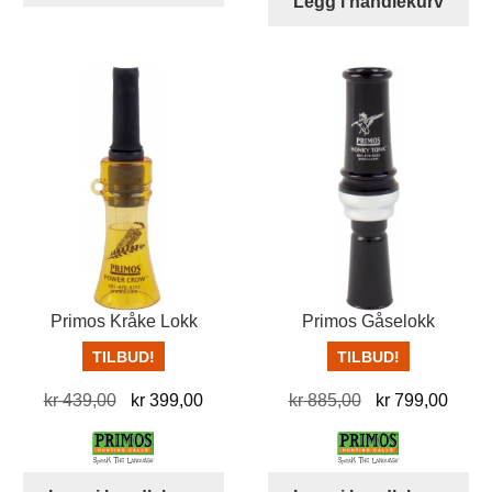
Legg i handlekurv
Primos Kråke Lokk
Primos Gåselokk
TILBUD!
TILBUD!
Opprinnelig
Nåværende
Opprinnelig
Nåvæ
kr
439,00
kr
399,00
kr
885,00
kr
799,00
pris
pris
pris
pris
var:
er:
var:
er:
kr 439,00.
kr 399,00.
kr 885,00.
kr 79