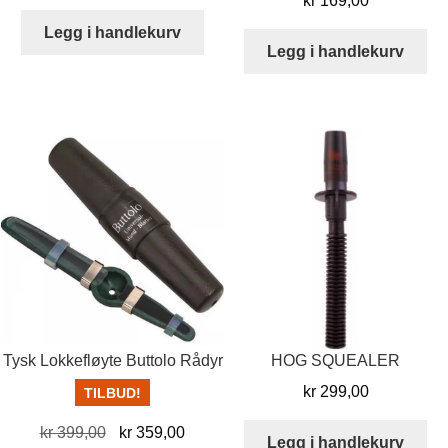
kr
169,00
Legg i handlekurv
Legg i handlekurv
Tysk Lokkefløyte Buttolo Rådyr
HOG SQUEALER
kr
299,00
TILBUD!
Opprinnelig
Nåværende
kr
399,00
kr
359,00
Legg i handlekurv