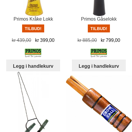
Primos Kråke Lokk
Primos Gåselokk
TILBUD!
TILBUD!
Opprinnelig
Nåværende
Opprinnelig
Nåvæ
kr
439,00
kr
399,00
kr
885,00
kr
799,00
pris
pris
pris
pris
var:
er:
var:
er:
kr 439,00.
kr 399,00.
kr 885,00.
kr 79
Legg i handlekurv
Legg i handlekurv