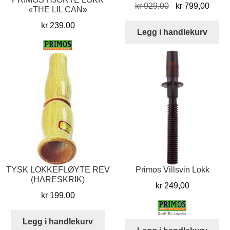
Opprinnelig
Nåvæ
kr
929,00
kr
799,00
«THE LIL CAN»
pris
pris
kr
239,00
var:
er:
Legg i handlekurv
kr 929,00.
kr 79
Legg i handlekurv
TYSK LOKKEFLØYTE REV
Primos Villsvin Lokk
(HARESKRIK)
kr
249,00
kr
199,00
Legg i handlekurv