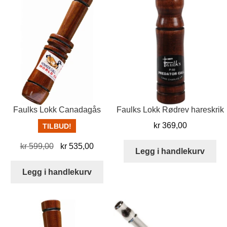
Faulks Lokk Canadagås
Faulks Lokk Rødrev hareskrik
kr
369,00
TILBUD!
Opprinnelig
Nåværende
kr
599,00
kr
535,00
Legg i handlekurv
pris
pris
var:
er:
Legg i handlekurv
kr 599,00.
kr 535,00.