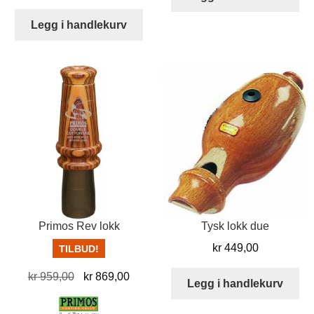
pris
pris
var:
er:
Legg i handlekurv
kr 399,00.
kr 359,00.
Primos Rev lokk
Tysk lokk due
kr
449,00
TILBUD!
Opprinnelig
Nåværende
kr
959,00
kr
869,00
Legg i handlekurv
pris
pris
var:
er: