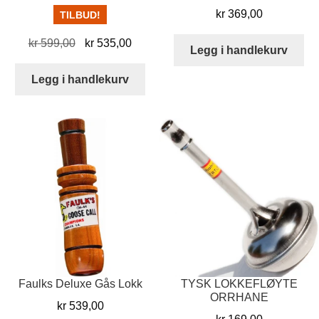
kr
369,00
TILBUD!
Opprinnelig
Nåværende
kr
599,00
kr
535,00
Legg i handlekurv
pris
pris
var:
er:
Legg i handlekurv
kr 599,00.
kr 535,00.
Faulks Deluxe Gås Lokk
TYSK LOKKEFLØYTE
ORRHANE
kr
539,00