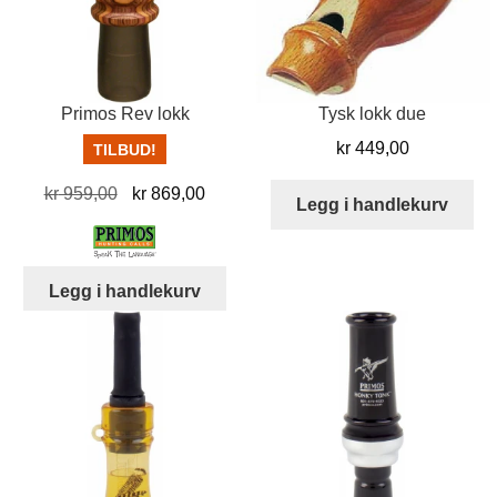
Primos Rev lokk
Tysk lokk due
kr
449,00
TILBUD!
Opprinnelig
Nåværende
kr
959,00
kr
869,00
Legg i handlekurv
pris
pris
var:
er:
kr 959,00.
kr 869,00.
Legg i handlekurv