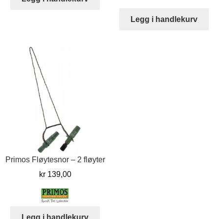
pris
pris
var:
er:
Legg i handlekurv
kr 399,00.
kr 35
Primos Fløytesnor – 2 fløyter
kr
139,00
Legg i handlekurv