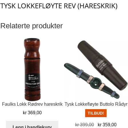
TYSK LOKKEFLØYTE REV (HARESKRIK)
Relaterte produkter
Faulks Lokk Rødrev hareskrik
Tysk Lokkefløyte Buttolo Rådyr
kr
369,00
TILBUD!
Opprinnelig
Nåvæ
kr
399,00
kr
359,00
Legg i handlekurv