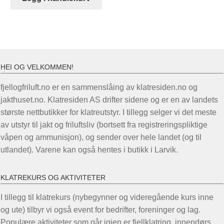
HEI OG VELKOMMEN!
fjellogfriluft.no er en sammenslåing av klatresiden.no og
jakthuset.no. Klatresiden AS drifter sidene og er en av landets
største nettbutikker for klatreutstyr. I tillegg selger vi det meste
av utstyr til jakt og friluftsliv (bortsett fra registreringspliktige
våpen og ammunisjon), og sender over hele landet (og til
utlandet). Varene kan også hentes i butikk i Larvik.
KLATREKURS OG AKTIVITETER
I tillegg til klatrekurs (nybegynner og videregående kurs inne
og ute) tilbyr vi også event for bedrifter, foreninger og lag.
Populære aktiviteter som går igjen er fjellklatring, innendørs