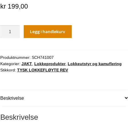
kr
199,00
TYSK
Legg i handlekurv
LOKKEFLØYTE
REV
(HARESKRIK)
antall
Produktnummer:
SCH741007
Kategorier:
JAKT
,
Lokkeprodukter
,
Lokkeutstyr og kamuflering
Stikkord:
TYSK LOKKEFLØYTE REV
Beskrivelse
Beskrivelse