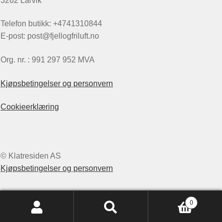
3262 Larvik
Telefon butikk: +4741310844
E-post: post@fjellogfriluft.no
Org. nr. : 991 297 952 MVA
Kjøpsbetingelser og personvern
Cookieerklæring
© Klatresiden AS
Kjøpsbetingelser og personvern
0
Søk
Søk