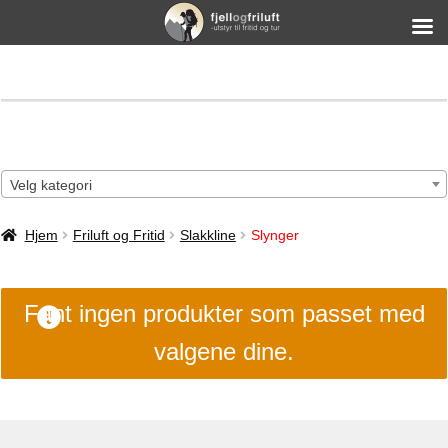
Velg kategori
Hjem
Friluft og Fritid
Slakkline
Slynger
Fant ingen produkter som passet med
valgene dine.