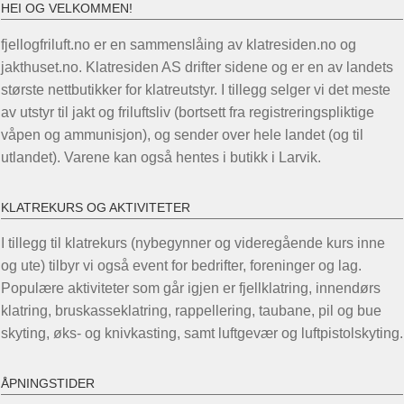
HEI OG VELKOMMEN!
fjellogfriluft.no er en sammenslåing av klatresiden.no og
jakthuset.no. Klatresiden AS drifter sidene og er en av landets
største nettbutikker for klatreutstyr. I tillegg selger vi det meste
av utstyr til jakt og friluftsliv (bortsett fra registreringspliktige
våpen og ammunisjon), og sender over hele landet (og til
utlandet). Varene kan også hentes i butikk i Larvik.
KLATREKURS OG AKTIVITETER
I tillegg til klatrekurs (nybegynner og videregående kurs inne
og ute) tilbyr vi også event for bedrifter, foreninger og lag.
Populære aktiviteter som går igjen er fjellklatring, innendørs
klatring, bruskasseklatring, rappellering, taubane, pil og bue
skyting, øks- og knivkasting, samt luftgevær og luftpistolskyting.
ÅPNINGSTIDER