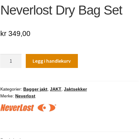
Neverlost Dry Bag Set
kr
349,00
Neverlost
Legg i handlekurv
Dry
Bag
Set
antall
Kategorier:
Bagger jakt
,
JAKT
,
Jaktsekker
Merke:
Neverlost