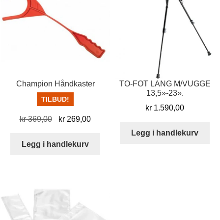
Champion Håndkaster
TO-FOT LANG M/VUGGE
13,5»-23».
TILBUD!
kr
1.590,00
Opprinnelig
Nåværende
kr
369,00
kr
269,00
pris
pris
Legg i handlekurv
var:
er:
Legg i handlekurv
kr 369,00.
kr 269,00.