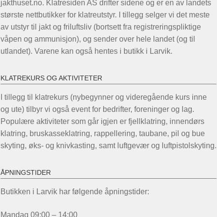
jakthuset.no. Klatresiden AS drifter sidene og er en av landets
største nettbutikker for klatreutstyr. I tillegg selger vi det meste
av utstyr til jakt og friluftsliv (bortsett fra registreringspliktige
våpen og ammunisjon), og sender over hele landet (og til
utlandet). Varene kan også hentes i butikk i Larvik.
KLATREKURS OG AKTIVITETER
I tillegg til klatrekurs (nybegynner og videregående kurs inne
og ute) tilbyr vi også event for bedrifter, foreninger og lag.
Populære aktiviteter som går igjen er fjellklatring, innendørs
klatring, bruskasseklatring, rappellering, taubane, pil og bue
skyting, øks- og knivkasting, samt luftgevær og luftpistolskyting.
ÅPNINGSTIDER
Butikken i Larvik har følgende åpningstider:
Mandag 09:00 – 14:00