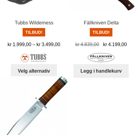
Tubbs Wilderness
Fällkniven Delta
TILBUD!
TILBUD!
Prisområde:
Opprinnelig
Nå
kr
1.999,00
–
kr
3.499,00
kr
4.839,00
kr
4.199,00
kr 1.999,00
pris
pris
til
var:
er:
kr 3.499,00
kr 4.839,00.
kr 
Dette
Velg alternativ
Legg i handlekurv
produktet
har
flere
varianter.
Alternativene
kan
velges
på