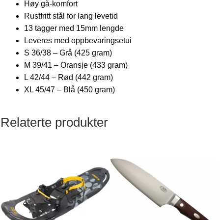
Høy gå-komfort
Rustfritt stål for lang levetid
13 tagger med 15mm lengde
Leveres med oppbevaringsetui
S 36/38 – Grå (425 gram)
M 39/41 – Oransje (433 gram)
L 42/44 – Rød (442 gram)
XL 45/47 – Blå (450 gram)
Relaterte produkter