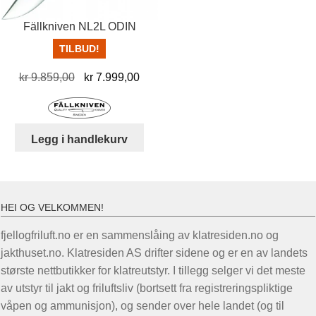
produktsiden
Fällkniven NL2L ODIN
TILBUD!
Opprinnelig
Nåværende
kr
9.859,00
kr
7.999,00
pris
pris
var:
er:
kr 9.859,00.
kr 7.999,00.
Legg i handlekurv
HEI OG VELKOMMEN!
fjellogfriluft.no er en sammenslåing av klatresiden.no og
jakthuset.no. Klatresiden AS drifter sidene og er en av landets
største nettbutikker for klatreutstyr. I tillegg selger vi det meste
av utstyr til jakt og friluftsliv (bortsett fra registreringspliktige
våpen og ammunisjon), og sender over hele landet (og til