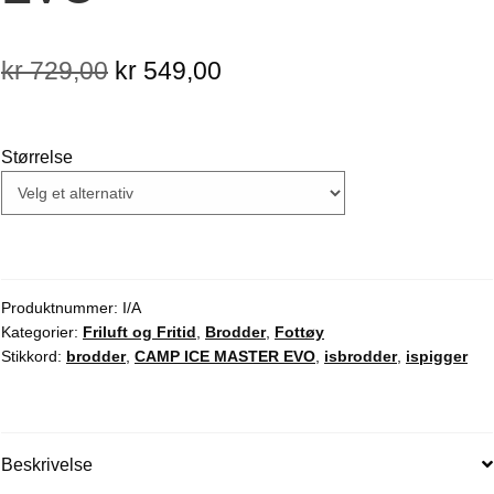
Opprinnelig
Nåværende
kr
729,00
kr
549,00
pris
pris
var:
er:
Størrelse
kr 729,00.
kr 549,00.
Produktnummer:
I/A
Kategorier:
Friluft og Fritid
,
Brodder
,
Fottøy
Stikkord:
brodder
,
CAMP ICE MASTER EVO
,
isbrodder
,
ispigger
Beskrivelse