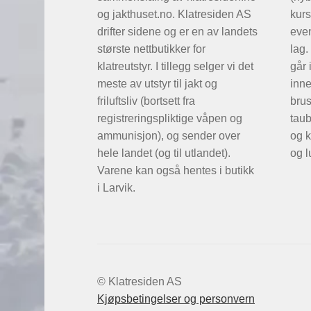
og jakthuset.no. Klatresiden AS
kurs
drifter sidene og er en av landets
even
største nettbutikker for
lag.
klatreutstyr. I tillegg selger vi det
går 
meste av utstyr til jakt og
inne
friluftsliv (bortsett fra
brus
registreringspliktige våpen og
taub
ammunisjon), og sender over
og k
hele landet (og til utlandet).
og l
Varene kan også hentes i butikk
i Larvik.
© Klatresiden AS
Kjøpsbetingelser og personvern