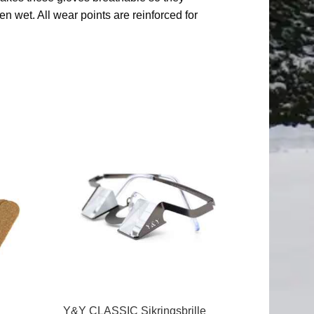
 wet. All wear points are reinforced for
Y&Y CLASSIC Sikringsbrille