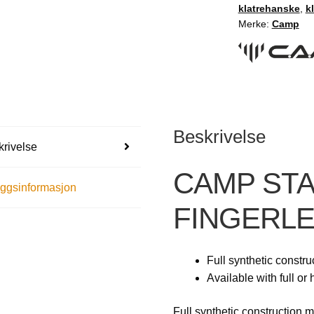
klatrehanske
,
k
Merke:
Camp
Beskrivelse
rivelse
CAMP ST
eggsinformasjon
FINGERL
Full synthetic constru
Available with full or 
Full synthetic construction 