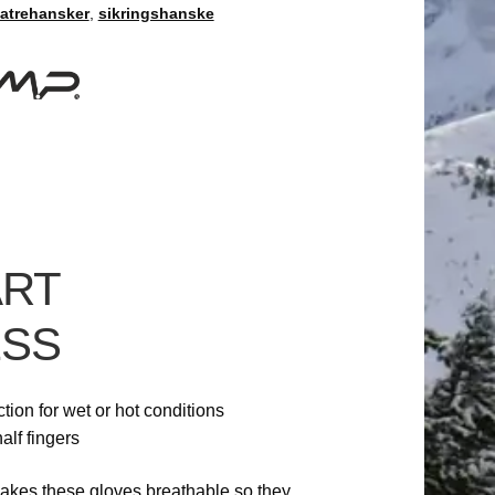
latrehansker
,
sikringshanske
ART
ESS
ction for wet or hot conditions
half fingers
makes these gloves breathable so they