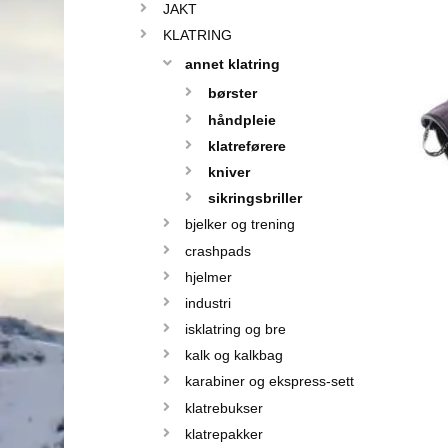
JAKT
KLATRING
annet klatring
børster
håndpleie
klatreførere
kniver
sikringsbriller
bjelker og trening
crashpads
hjelmer
industri
isklatring og bre
kalk og kalkbag
karabiner og ekspress-sett
klatrebukser
klatrepakker