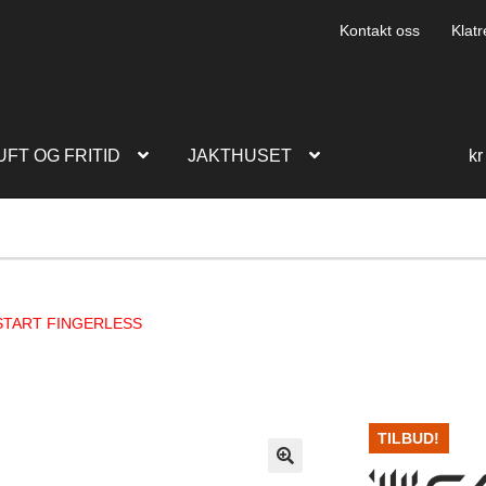
Kontakt oss
Klatr
UFT OG FRITID
JAKTHUSET
kr
START FINGERLESS
TILBUD!