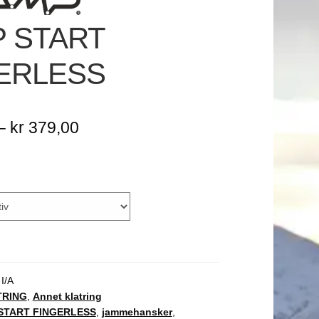
 START
ERLESS
Prisområde:
–
kr
379,00
kr 299,00
til
kr 379,00
:
I/A
TRING
,
Annet klatring
START FINGERLESS
,
jammehansker
,