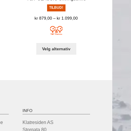
TILBUD!
Prisområde:
kr
879,00
–
kr
1.099,00
kr 879,00
til
kr 1.099,00
Dette
Velg alternativ
produktet
har
flere
varianter.
Alternativene
kan
velges
på
produktsiden
INFO
de
Klatresiden AS
Storgata 80