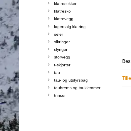
klatresekker
klatresko
klatrevegg
lagersalg klatring
seler
sikringer
slynger
storvegg
Besk
t-skjorter
tau
Till
tau- og utstyrsbag
taubrems og tauklemmer
trinser