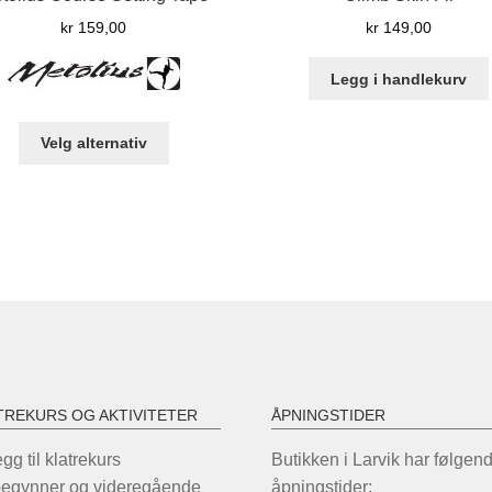
kr
159,00
kr
149,00
Legg i handlekurv
Dette
Velg alternativ
produktet
har
flere
varianter.
Alternativene
kan
velges
på
produktsiden
TREKURS OG AKTIVITETER
ÅPNINGSTIDER
legg til klatrekurs
Butikken i Larvik har følgen
begynner og videregående
åpningstider: