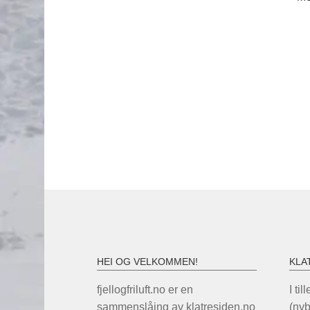
HEI OG VELKOMMEN!
KLA
fjellogfriluft.no er en
I til
sammenslåing av klatresiden.no
(ny